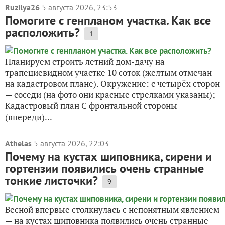
Ruzilya26
5 августа 2026, 23:53
кормушки
Помогите с генпланом участка. Как все
поделки
расположить?
поделки из пластиковых бутылок
1
рукоделие
Планируем строить летний дом-дачу на
ХВОЙНЫЕ
трапециевидном участке 10 соток (желтым отмечан
ели
на кадастровом плане). Окружение: с четырёх сторон
кедры
— соседи (на фото они красные стрелками указаны);
лиственницы
Кадастровый план С фронтальной стороны
пихты
(впереди)...
сосны
ЛИСТВЕННЫЕ ДЕРЕВЬЯ
Athelas
5 августа 2026, 22:03
березы
Почему на кустах шиповника, сирени и
дубы
гортензии появились очень странные
ивы
тонкие листочки?
9
каштаны
клёны
липы
Весной впервые столкнулась с непонятным явлением
осины
— на кустах шиповника появились очень странные