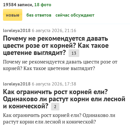
садовые дорожки
19384 записи,
18 фото
садовые фигурки
новые
без ответов
сейчас обсуждают
скульптуры
сухой ручей
фонтаны
loreleya2018
6 августа 2026, 21:16
шпалеры
Почему не рекомендуется давать
цвести розе от корней? Как такое
КУСТЫ И ДЕРЕВЬЯ
цветение выглядит?
13
декоративные деревья и кустарники
декоративные кустарники
Почему не рекомендуется давать цвести розе от
деревья
корней? Как такое цветение выглядит?
кустарники
лиственные деревья
loreleya2018
6 августа 2026, 17:38
плодовые деревья
Как ограничить рост корней ели?
плодовые кустарники
Одинаково ли растут корни ели лесной
саженцы
и конической?
хвойные
2
ягодные кустарники
Как ограничить рост корней ели? Одинаково ли
растут корни ели лесной и конической?
СВОИМИ РУКАМИ
дачные поделки