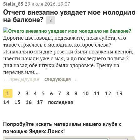
Stella_85
29 июля 2026, 19:07
Отчего внезапно увядает мое молодило
на балконе?
8
Дорогие цветоводы, подскажите, пожалуйста, что
такое стряслось с молодило, которое слева?
Изначально эти две розетки были посажены весной,
цвести начали уже с мая, и до последнего полива 2
дня назад обе штуки были здоровые. Грешу на
перелив или...
следующая →
← предыдущая
2
3
4
5
6
7
8
9
10
11
12
13
1
14
15
16
17
последняя
Попробуйте искать материалы нашего клуба с
помощью Яндекс.Поиск!