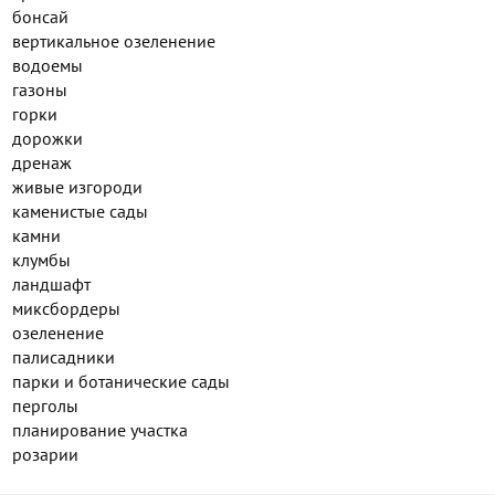
бонсай
вертикальное озеленение
водоемы
газоны
горки
дорожки
дренаж
живые изгороди
каменистые сады
камни
клумбы
ландшафт
миксбордеры
озеленение
палисадники
парки и ботанические сады
перголы
планирование участка
розарии
рокарии