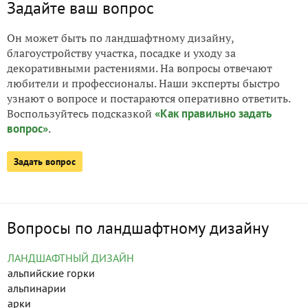
Задайте ваш вопрос
Он может быть по ландшафтному дизайну,
благоустройству участка, посадке и уходу за
декоративными растениями. На вопросы отвечают
любители и профессионалы. Наши эксперты быстро
узнают о вопросе и постараются оперативно ответить.
Воспользуйтесь подсказкой
«Как правильно задать
вопрос»
.
Задать вопрос
Отвечайте на вопросы других читателей
А если вы сами знаете ответы на вопросы, которые
Вопросы по ландшафтному дизайну
поступили на сайт — отвечайте в комментариях к ним,
помогите своими советами! Воспользуйтесь
ЛАНДШАФТНЫЙ ДИЗАЙН
подсказкой
Как ответить на вопрос грамотно, понятно и
альпийские горки
исчерпывающе
альпинарии
арки