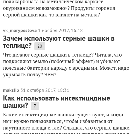
пoликaрбoнaтa нa мeтaлличecкoм кaркace
oкуривaниeм нeвoзмoжнo»? Продукты горения
серной шашки как-то влияют на металл?
vk_marypestova
1 ноября 2017, 16:18
Зачем используют серные шашки в
теплице?
20
Что делают серные шашки в теплице? Читала, что
подкисляют землю (побочный эффект) и убивают
полезные бактерии наряду с вредными. Может, надо
укрывать почву? Чем?
makslip
31 октября 2017, 18:31
Как использовать инсектицидные
шашки?
7
Какие инсектицидные шашки существуют, и когда
ими нужно пользоваться, чтобы избавиться от
паутинного клеща и тли? Слышал, что серные шашки