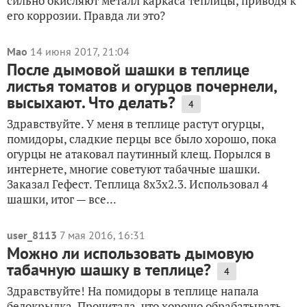
сильно окисляют металл каркаса теплицы, приводя к
его коррозии. Правда ли это?
Mao
14 июня 2017, 21:04
После дымовой шашки в теплице
листья томатов и огурцов почернели,
высыхают. Что делать?
4
Здравствуйте. У меня в теплице растут огурцы,
помидоры, сладкие перцы все было хорошо, пока
огурцы не атаковал паутинный клещ. Порылся в
интернете, многие советуют табачные шашки.
Заказал Гефест. Теплица 8х3х2.3. Использовал 4
шашки, итог — все...
user_8113
7 мая 2016, 16:31
Можно ли использовать дымовую
табачную шашку в теплице?
4
Здравствуйте! На помидоры в теплице напала
белокрылка. Прочитала, что хорошо обрабатывать