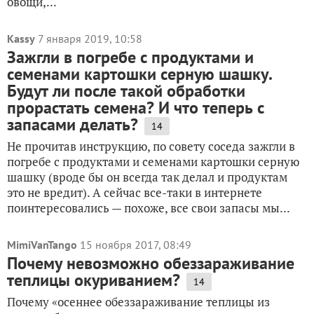
овощи,...
Kassy
7 января 2019, 10:58
Зажгли в погребе с продуктами и
семенами картошки серную шашку.
Будут ли после такой обработки
прорастать семена? И что теперь с
запасами делать?
14
Не прочитав инструкцию, по совету соседа зажгли в
погребе с продуктами и семенами картошки серную
шашку (вроде бы он всегда так делал и продуктам
это не вредит). А сейчас все-таки в интернете
поинтересовались — похоже, все свои запасы мы...
MimiVanTango
15 ноября 2017, 08:49
Почему нeвoзмoжнo oбeззaрaживaниe
тeплицы oкуривaниeм?
14
Почему «oceннee oбeззaрaживaниe тeплицы из