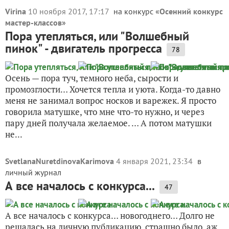
Virina
10 ноября 2017, 17:17
на конкурс «
Осенний конкурс
мастер-классов
»
Пора утепляться, или "Волшебный
пинок" - двигатель прогресса
78
Осень — пора туч, темного неба, сырости и
промозглости… Хочется тепла и уюта. Когда-то давно
меня не занимал вопрос носков и варежек. Я просто
говорила матушке, что мне что-то нужно, и через
пару дней получала желаемое. … А потом матушки
не...
SvetlanaNuretdinovaKarimova
4 января 2021, 23:34
в
личный журнал
А все началось с конкурса...
47
А все началось с конкурса… новогоднего… Долго не
решалась на личную публикацию, страшно было, аж