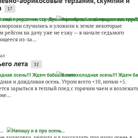
шевно-абрикосовые терзания, скумпии и
а
17
заморозки случились и уложили к земле некоторые
м рейсом на дачу уже не езжу — в начале седьмого
щееся из-за...
ал
его лета
32
одная и дождливая осень. Утром всего +10, ночью +5.
чется зарыться в теплый плед с горячим чаем и возлежат
ме...
ие зарисовки, решила и я рассказать про нашу осень в