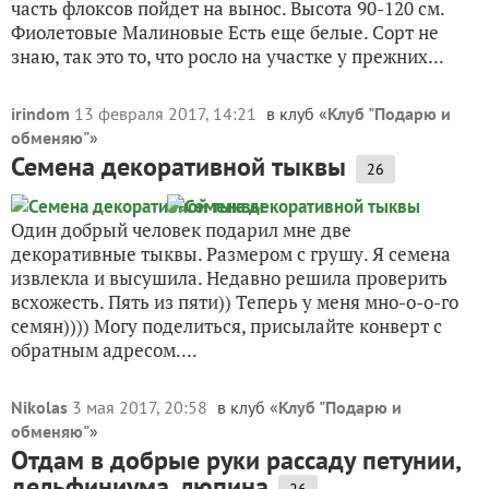
часть флоксов пойдет на вынос. Высота 90-120 см.
Фиолетовые Малиновые Есть еще белые. Сорт не
знаю, так это то, что росло на участке у прежних...
irindom
13 февраля 2017, 14:21
в клуб «
Клуб "Подарю и
обменяю"
»
Семена декоративной тыквы
26
Один добрый человек подарил мне две
декоративные тыквы. Размером с грушу. Я семена
извлекла и высушила. Недавно решила проверить
всхожесть. Пять из пяти)) Теперь у меня мно-о-о-го
семян)))) Могу поделиться, присылайте конверт с
обратным адресом....
Nikolas
3 мая 2017, 20:58
в клуб «
Клуб "Подарю и
обменяю"
»
Отдам в добрые руки рассаду петунии,
дельфиниума, люпина