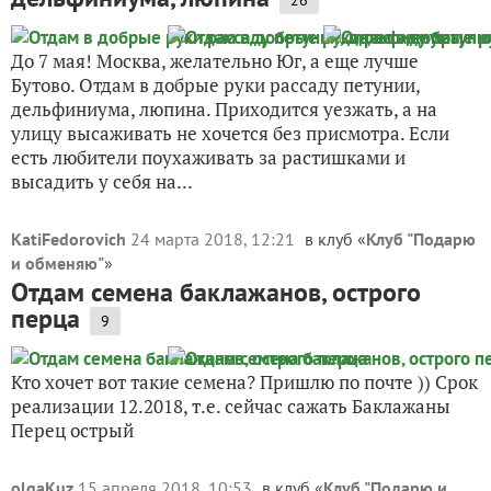
26
До 7 мая! Москва, желательно Юг, а еще лучше
Бутово. Отдам в добрые руки рассаду петунии,
дельфиниума, люпина. Приходится уезжать, а на
улицу высаживать не хочется без присмотра. Если
есть любители поухаживать за растишками и
высадить у себя на...
KatiFedorovich
24 марта 2018, 12:21
в клуб «
Клуб "Подарю
и обменяю"
»
Отдам семена баклажанов, острого
перца
9
Кто хочет вот такие семена? Пришлю по почте )) Срок
реализации 12.2018, т.е. сейчас сажать Баклажаны
Перец острый
olgaKuz
15 апреля 2018, 10:53
в клуб «
Клуб "Подарю и