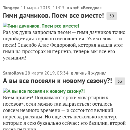
Tangeya
11 марта 2019, 11:09
в клуб «
Беседка
»
Гимн дачников. Поем все вместе!
30
Раз уж душа запросила песен — гимн дачников точно
подойдет для хорового исполнения! Учим слова — и…
поем! Спасибо Алле Федоровой, которая нашла этот
гимн на просторах интернета, теперь мы все его
услышим!
Samoilova
28 марта 2019, 05:34
в личный журнал
А вы все посеяли к новому сезону?!
33
Всем привет! Поджимают сроки «квартирных
посевов», если можно так выразиться: осталось
совсем немного времени — и состоится великий
переезд рассады. Но еще есть несколько культур,
которые я сею буквально сейчас: это базилик, второй
посев петунии,...