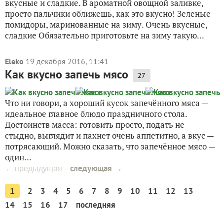
вкусные и сладкие. В ароматной овощной заливке,
просто пальчики оближешь, как это вкусно! Зеленые
помидоры, маринованные на зиму. Очень вкусные,
сладкие Обязательно приготовьте на зиму такую...
Eleko
19 декабря 2016, 11:41
Как вкусно запечь мясо
27
Что ни говори, а хороший кусок запечённого мяса —
идеальное главное блюдо праздничного стола.
Достоинств масса: готовить просто, подать не
стыдно, выглядит и пахнет очень аппетитно, а вкус —
потрясающий. Можно сказать, что запечённое мясо —
один...
следующая →
← предыдущая
2
3
4
5
6
7
8
9
10
11
12
13
1
14
15
16
17
последняя