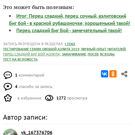
Это может быть полезным:
Итог: Перец сладкий, перец сочный, аэлитовский
Биг бой - в красной рубашоночке, хорошенький такой!
Перец сладкий Биг Бой - замечательный такой!
ЗАПИСЬ РАЗМЕЩЕНА В РАЗДЕЛАХ:
,
I ЭТАП
,
,
ТЕСТИРОВАНИЕ СЕМЯН ОВОЩЕЙ АЭЛИТА 2019
ЛИЧНЫЙ ОПЫТ ЧИТАТЕЛЕЙ
,
,
,
,
ПЕРЕЦ СЛАДКИЙ БИГ БОЙ (АЭЛИТА)
ЗАМАЧИВАНИЕ
ПОСЕВ
ВСХОДЫ
ТЕСТ НА ВСХОЖЕСТЬ
1
комментарий
4
спасибо за запись
в избранное
1272
просмотра
Автор записи:
vk_167376706