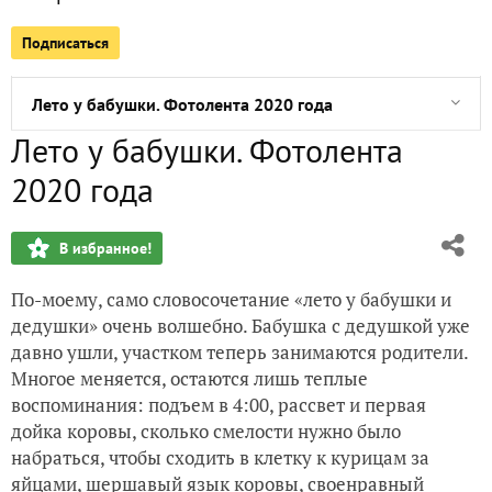
Подписаться
Новогодний торт с клюквой и сметаной
Лето у бабушки. Фотолента 2020 года
Лето у бабушки. Фотолента
Сезон-2020. Томаты компании "Биотехника", начало...
2020 года
Сезон-2020. Томаты 'Де Барао Красный' и 'Апельсин' от Аэ
В избранное!
Сезон-2020. Томат 'Черри Блосэм' от Мира садоводов. Нача
По-моему, само словосочетание «лето у бабушки и
Братья наши, пернатые!
дедушки» очень волшебно. Бабушка с дедушкой уже
давно ушли, участком теперь занимаются родители.
Сезон 2020. Томаты 'Фитоус', 'Балконный дуэт' и 'Черри же
Многое меняется, остаются лишь теплые
воспоминания: подъем в 4:00, рассвет и первая
дойка коровы, сколько смелости нужно было
набраться, чтобы сходить в клетку к курицам за
яйцами, шершавый язык коровы, своенравный