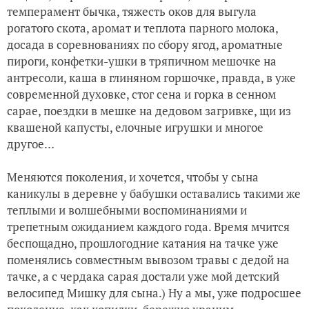
темперамент бычка, тяжесть оков для выгула
рогатого скота, аромат и теплота парного молока,
досада в соревнованиях по сбору ягод, ароматные
пироги, конфетки-ушки в тряпичном мешочке на
антресоли, каша в глиняном горшочке, правда, в уже
современной духовке, стог сена и горка в сенном
сарае, поездки в мешке на дедовом загривке, щи из
квашеной капусты, елочные игрушки и многое
другое…
Меняются поколения, и хочется, чтобы у сына
каникулы в деревне у бабушки оставались такими же
теплыми и волшебными воспоминаниями и
трепетным ожиданием каждого года. Время мчится
беспощадно, прошлогодние катания на тачке уже
поменялись совместным вывозом травы с дедой на
тачке, а с чердака сарая достали уже мой детский
велосипед Мишку для сына.) Ну а мы, уже подросшее