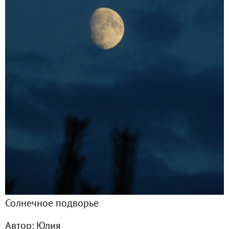
Главная
Подписчики
8
Все публикации
107
Фото
25
Сейчас обсуждают
Сезон-2020. Перцовые хроники
Наш июнь. Фотодневник 2020 г.
Солнечное подворье
Всем мамам посвящается!
Автор:
Юлия
Сезон-2020. Подводя итоги. Томаты