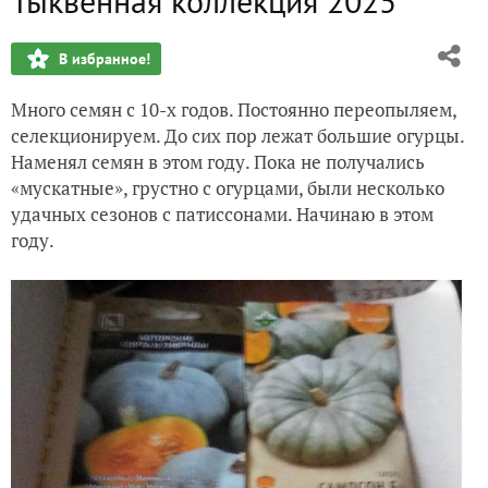
Тыквенная коллекция 2025
Вторая декада апреля
В избранное!
Первая крапива, мать-и-мачеха
Много семян с 10-х годов. Постоянно переопыляем,
Весенний день. Посев томатов
селекционируем. До сих пор лежат большие огурцы.
Наменял семян в этом году. Пока не получались
Вербница. Перед Пасхой
«мускатные», грустно с огурцами, были несколько
удачных сезонов с патиссонами. Начинаю в этом
Большое лесопиление
году.