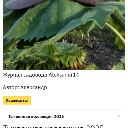
Все публикации
1118
Сейчас обсуждают
Прогноз погоды
Четыре котокоша. И даже Сфинкс
Журнал садовода Aleksandr14
Третья декада апреля
Автор:
Александр
Ирисы и лилейники передал в хорошие руки
Подписаться
Ровно середина апреля
Тыквенная коллекция 2025