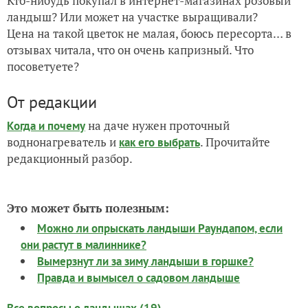
Кто-нибудь покупал в интернет-магазинах розовый
ландыш? Или может на участке выращивали?
Цена на такой цветок не малая, боюсь пересорта… в
отзывах читала, что он очень капризный. Что
посоветуете?
От редакции
на даче нужен проточный
Когда и почему
воднонагреватель и
. Прочитайте
как его выбрать
редакционный разбор.
Это может быть полезным:
Можно ли опрыскать ландыши Раундапом, если
они растут в малиннике?
Вымерзнут ли за зиму ландыши в горшке?
Правда и вымысел о садовом ландыше