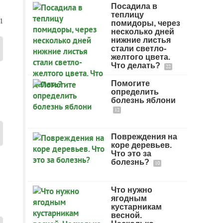
Посадила в
теплицу
1
помидоры, через
несколько дней
нижние листья
стали светло-
желтого цвета.
Что делать?
22
Помогите
определить
болезнь яблони
12
Повреждения на
коре деревьев.
Что это за
болезнь?
10
Что нужно
ягодным
кустарникам
весной.