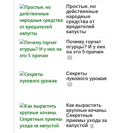
Простые, но
действенные
народные
средства от
вредителей
капусты
Почему горчат
огурцы? И у них
на это 5 причин
35
Секреты
лукового урожая
98
Как вырастить
крупные кочаны.
Секретные
приемы ухода за
капустой
6