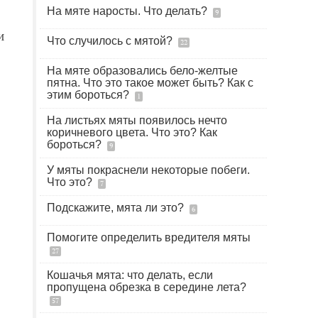
На мяте наросты. Что делать?
9
и
Что случилось с мятой?
22
На мяте образовались бело-желтые
пятна. Что это такое может быть? Как с
этим бороться?
1
На листьях мяты появилось нечто
коричневого цвета. Что это? Как
бороться?
9
У мяты покраснели некоторые побеги.
Что это?
7
Подскажите, мята ли это?
6
Помогите определить вредителя мяты
27
Кошачья мята: что делать, если
пропущена обрезка в середине лета?
57