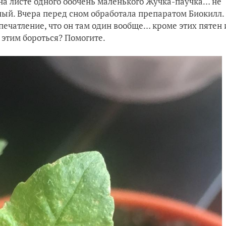
на листе одного ооочень маленького Жучка-паучка… не
чный. Вчера перед сном обработала препаратом Биокилл.
печатление, что он там один вообще… кроме этих пятен 
с этим бороться? Помогите.