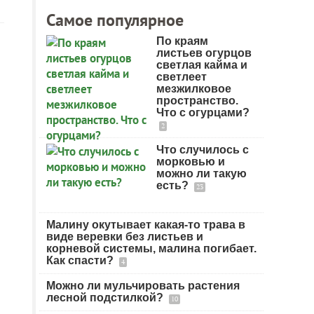
Самое популярное
По краям
листьев огурцов
светлая кайма и
светлеет
мезжилковое
пространство.
Что с огурцами?
2
Что случилось с
морковью и
можно ли такую
есть?
23
Малину окутывает какая-то трава в
виде веревки без листьев и
корневой системы, малина погибает.
Как спасти?
4
Можно ли мульчировать растения
лесной подстилкой?
10