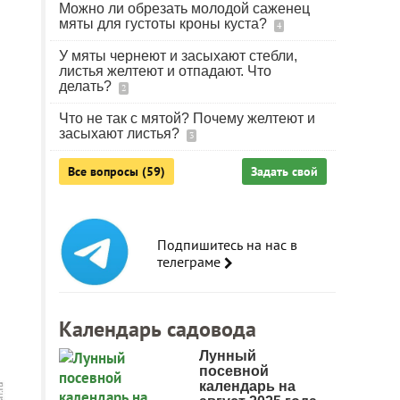
Можно ли обрезать молодой саженец
мяты для густоты кроны куста?
4
У мяты чернеют и засыхают стебли,
листья желтеют и отпадают. Что
делать?
2
Что не так с мятой? Почему желтеют и
засыхают листья?
3
Все вопросы (59)
Задать свой
Подпишитесь на нас в
телеграме
Календарь садовода
Лунный
посевной
календарь на