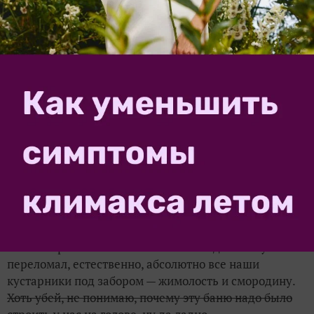
Бедный наш забор…
Во-вторых, снег сошел с крыши новой бани
наших
горячо и нежно любимых
соседей сбоку и
переломал, естественно, абсолютно все наши
кустарники под забором — жимолость и смородину.
Хоть убей, не понимаю, почему эту баню надо было