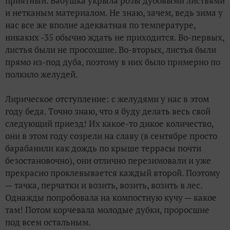
приятный. Бабушка укрыла розы дубовыми листьями
и нетканым материалом. Не знаю, зачем, ведь зима у
нас все же вполне адекватная по температуре,
никаких -35 обычно ждать не приходится. Во-первых,
листья были не просохшие. Во-вторых, листья были
прямо из-под дуба, поэтому в них было примерно по
полкило желудей.
Лирическое отступление: с желудями у нас в этом
году беда. Точно знаю, что я буду делать весь свой
следующий приезд! Их какое-то дикое количество,
они в этом году созрели на славу (в сентябре просто
барабанили как дождь по крыше террасы почти
безостановочно), они отлично перезимовали и уже
прекрасно проклевывается каждый второй. Поэтому
— тачка, перчатки и возить, возить, возить в лес.
Однажды попробовала на компостную кучу — какое
там! Потом корчевала молодые дубки, проросшие
под всем остальным.