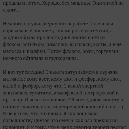
прошлым летом. Хорошо, без машины. Они зимой не
ездят...
Немного погуляв, вернулись к работе. Сначала я
обрезала все лишнее у тех же роз и гортензий, а
заодно убрала прошлогодние листья и ветки —
флоксы, астильбы, ромашки, васильки, хосты, а еще
мелисса и шалфей. Потом флоксы, розы, гортензии
немного обтяпала и подкормила.
И вот тут смешно! С каким энтузиазмом я изучала
матчасть: кому азот, кому азот и фосфор, кому азот,
калий и фосфор, кому что. С какой энергией
закупалась гуматами, аммофоской, нитрофоской и
пр., и пр. И чем закончилось? В последнюю минуту в
панике схватилась за перепревший конский навоз :)
Я не к тому, что это плохо. Я так понимаю,
большинству цветов это сейчас как раз прекрасно
подойдет. Я к тому, что у меня энергия теоретическая