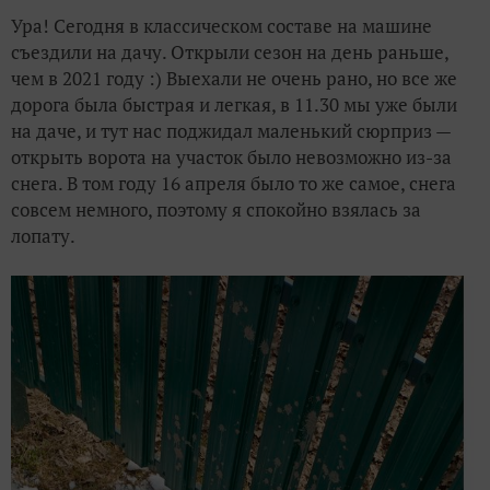
Ура! Сегодня в классическом составе на машине
Огород на подоконнике: скромно, но не скучно
съездили на дачу. Открыли сезон на день раньше,
чем в 2021 году :) Выехали не очень рано, но все же
Эволюция нашей дачи
дорога была быстрая и легкая, в 11.30 мы уже были
на даче, и тут нас поджидал маленький сюрприз —
открыть ворота на участок было невозможно из-за
снега. В том году 16 апреля было то же самое, снега
совсем немного, поэтому я спокойно взялась за
лопату.