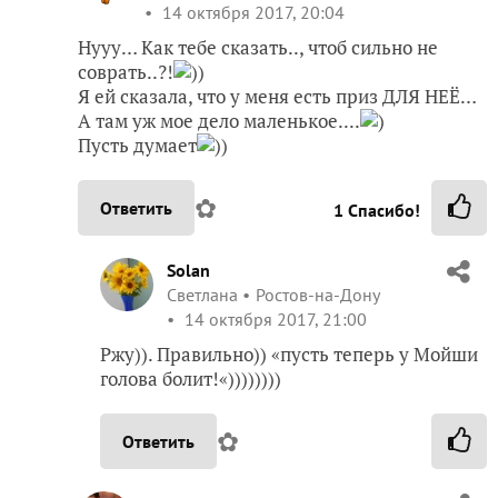
14 октября 2017, 20:04
Нууу… Как тебе сказать.., чтоб сильно не
соврать..?!
))
Я ей сказала, что у меня есть приз ДЛЯ НЕЁ…
А там уж мое дело маленькое....
)
Пусть думает
))
✿
Ответить
1
Спасибо!
Solan
Светлана
Ростов-на-Дону
14 октября 2017, 21:00
Ржу)). Правильно)) «пусть теперь у Мойши
голова болит!«))))))))
✿
Ответить