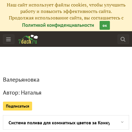
Наш сайт использует файлы cookies, чтобы улучшить
Фото
2243
работу и повысить эффективность сайта.
Продолжая использование сайта, вы соглашаетесь с
Сейчас обсуждают
Политикой конфиденциальности
ок
"По моему хотению, по мужьему велению..."
Такие разные можжевельники. Китайский можжевельник 'С
Валерьяновка
Ноябрь. Закрытие летнего сезона
Автор:
Наталья
Призы от Gardena, ставшие уже традицией =))
Подписаться
Призы за второй тур конкурса "Мой любимый сорт". Спаси
Система полива для комнатных цветов за Конкурс Журна