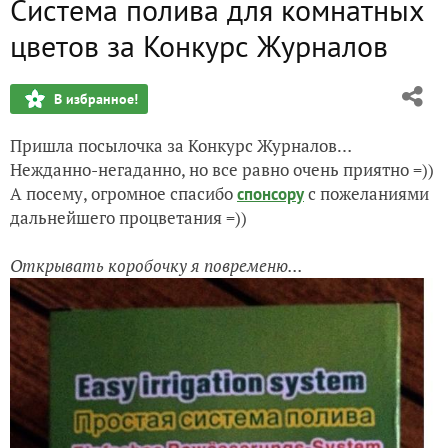
Система полива для комнатных
Благодарю спонсора фотоконкурса и администрацию 7dac
цветов за Конкурс Журналов
Деревья в моём саду. За два года от пустыни - к оазису
В избранное!
Есть ли жизнь после пятидесяти. Год спустя
Пришла посылочка за Конкурс Журналов…
Перепись населения, или Кто-кто в огороде живёт ?!
Нежданно-негаданно, но все равно очень приятно =))
А посему, огромное спасибо
с пожеланиями
спонсору
К хорошему урожаю - по подсказке Луны и Ольги Вороно
дальнейшего процветания =))
Открывать коробочку я повременю...