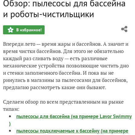
Обзор: пылесосы для бассейна
Снегоход из мотоблока - видео покатушек
и роботы-чистильщики
Как выбрать снегоуборщик - внимание на детали!
В избранное!
Праздник урожая в Италии
Впереди лето — время жары и бассейнов. А значит и
Снегоуборщики - защита от заклинивания шнека
время чистки бассейнов. Для этого не обязательно
каждый раз сливать воду — есть различные
механические устройства позволяющие чистить дно
и стенки заполненного бассейна. И пока вы не
ринулись в магазины за пылесосами для бассейнов,
предлагаю рассмотреть какие они бывают.
Сделаем обзор по всем представленным на рынке
типам:
пылесосы для бассейна (на примере Lavor Swimmy
)
пылесосы подключаемые к бассейну (на примере