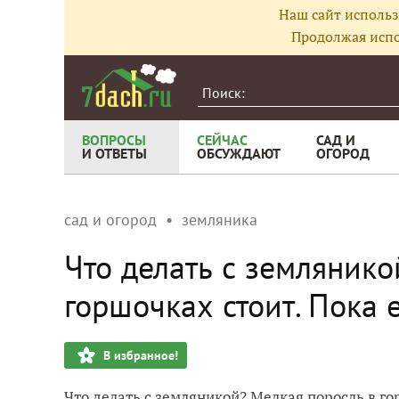
Наш сайт использ
Продолжая испо
ВОПРОСЫ
СЕЙЧАС
САД И
И ОТВЕТЫ
ОБСУЖДАЮТ
ОГОРОД
сад и огород
земляника
Что делать с землянико
горшочках стоит. Пока е
В избранное!
Что делать с земляникой? Мелкая поросль в гор