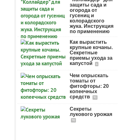
защиты сада и
огорода от
гусениц и
колорадского
жука. Инструкция
по применению
Как вырастить
крупные кочаны.
Секретные
приемы ухода за
капустой
6
Чем опрыскать
томаты от
фитофторы: 20
копеечных
средств
95
Секреты
лукового урожая
98