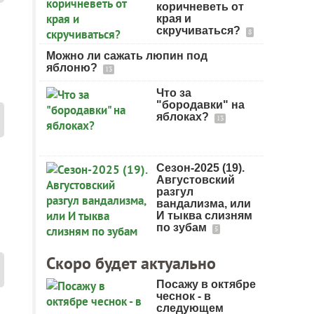
коричневеть от
края и
скручиваться?
8
Можно ли сажать люпин под
яблоню?
13
Что за
"бородавки" на
яблоках?
13
Сезон-2025 (19).
Августовский
разгул
вандализма, или
И тыква слизням
по зубам
5
Скоро будет актуально
Посажу в октябре
чеснок - в
следующем