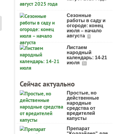
Сезонные
работы в саду и
огороде: конец
июля – начало
августа
9
Листаем
народный
календарь: 14-21
июля
31
Сейчас актуально
Простые, но
действенные
народные
средства от
вредителей
капусты
Препарат
"Коллайдер" для