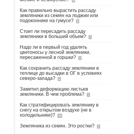
6
Как правильно вырастить рассаду
земляники из семян на лоджии или
подоконнике на гумусе?
8
Стоит ли пересадить рассаду
земляники в больший объем?
7
Надо ли в первый год удалять
цветоносы у лесной земляники,
пересаженной в горшки?
2
Как сохранить рассаду земляники в
теплице до высадки в ОГ в условиях
северо-запада?
6
Заметил деформацию листьев
земляники. В чем проблема?
1
Как стратифицировать землянику в
снегу на открытом воздухе (не в
холодильнике)?
24
Земляника из семян. Это ростки?
2