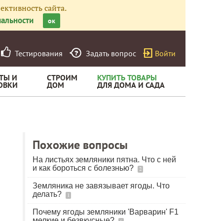
ективность сайта.
альности
ок
Тестирования
Задать вопрос
Войти
ТЫ И
СТРОИМ
КУПИТЬ ТОВАРЫ
ОВКИ
ДОМ
ДЛЯ ДОМА И САДА
Похожие вопросы
На листьях земляники пятна. Что с ней
и как бороться с болезнью?
2
Земляника не завязывает ягоды. Что
делать?
1
Почему ягоды земляники 'Варварин' F1
мелкие и безвкусные?