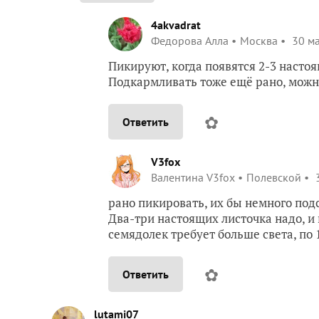
4akvadrat
Федорова Алла
Москва
30 ма
Пикируют, когда появятся 2-3 настоя
Подкармливать тоже ещё рано, можн
✿
Ответить
V3fox
Валентина V3fox
Полевской
3
рано пикировать, их бы немного под
Два-три настоящих листочка надо, и 
семядолек требует больше света, по 1
✿
Ответить
lutami07