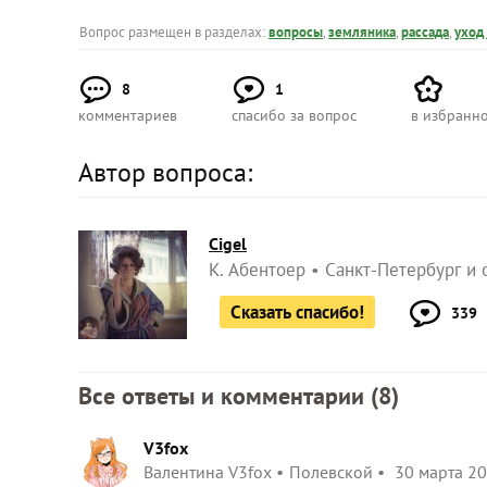
Вопрос размещен в разделах:
вопросы
,
земляника
,
рассада
,
уход
8
1
комментариев
спасибо за вопрос
в избранн
Автор вопроса:
Cigel
К. Абентоер
Санкт-Петербург и 
Сказать спасибо!
339
Все ответы и комментарии (
8
)
V3fox
Валентина V3fox
Полевской
30 марта 20