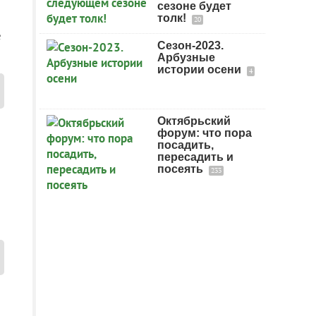
сезоне будет
толк!
20
е
Сезон-2023.
Арбузные
истории осени
4
Октябрьский
форум: что пора
посадить,
пересадить и
посеять
233