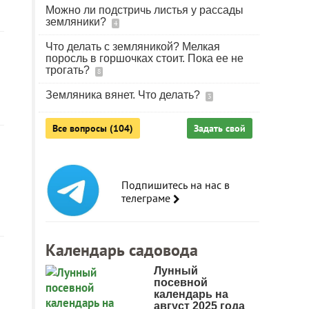
Можно ли подстричь листья у рассады
земляники?
4
Что делать с земляникой? Мелкая
поросль в горшочках стоит. Пока ее не
трогать?
8
Земляника вянет. Что делать?
3
Все вопросы (104)
Задать свой
Подпишитесь на нас в
телеграме
Календарь садовода
Лунный
посевной
календарь на
август 2025 года