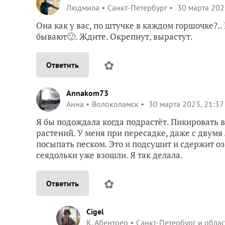
Людмила
Санкт-Петербург
30 марта 202
Она как у вас, по штучке в каждом горшочке?..
бывают🙂. Ждите. Окрепнут, вырастут.
✿
Ответить
Annakom73
Анна
Волоколамск
30 марта 2023, 21:37
Я бы подождала когда подрастёт. Пикировать 
растений. У меня при пересадке, даже с двумя
посыпать песком. Это и подсушит и сдержит оз
сеядольки уже взошли. Я так делала.
✿
Ответить
Cigel
К. Абентоер
Санкт-Петербург и облас