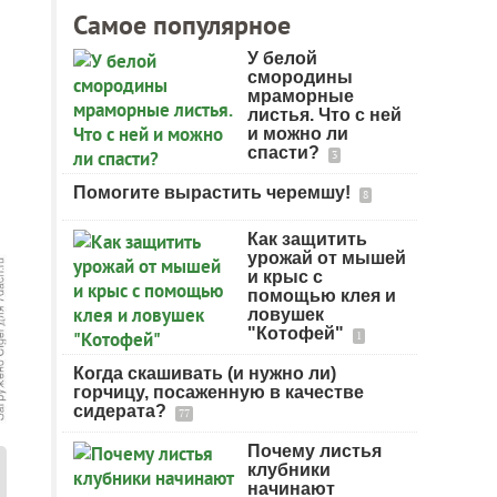
Самое популярное
У белой
смородины
мраморные
листья. Что с ней
и можно ли
спасти?
3
Помогите вырастить черемшу!
8
Как защитить
урожай от мышей
и крыс с
помощью клея и
ловушек
"Котофей"
1
Когда скашивать (и нужно ли)
горчицу, посаженную в качестве
сидерата?
77
Почему листья
клубники
начинают