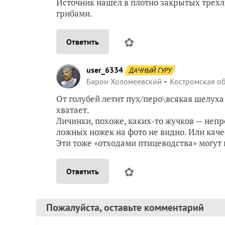
Источник нашёл в плотно закрытых трёхл
грибами.
✿
Ответить
user_6334
ДАЧНЫЙ ГУРУ
Барон Холомеевский
Костромская об
От голубей летит пух/перо\всякая шелуха
хватает.
Личинки, похоже, каких-то жучков — непр
ложных ножек на фото не видно. Или каче
Эти тоже «отходами птицеводства» могут 
✿
Ответить
Пожалуйста, оставьте комментарий