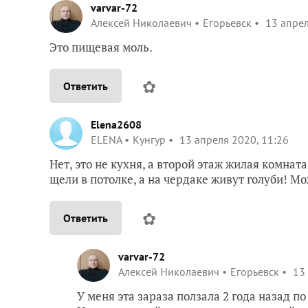
varvar-72
Алексей Николаевич
Егорьевск
13 апрел
Это пищевая моль.
✿
Ответить
Elena2608
ELENA
Кунгур
13 апреля 2020, 11:26
Нет, это не кухня, а второй этаж жилая комнат
щели в потолке, а на чердаке живут голуби! Мо
✿
Ответить
varvar-72
Алексей Николаевич
Егорьевск
13 
У меня эта зараза ползала 2 года назад п