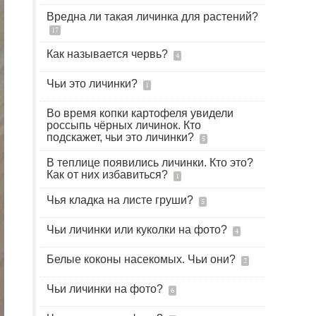
Вредна ли такая личинка для растений?
17
Как называется червь?
4
Чьи это личинки?
1
Во время копки картофеля увидели
россыпь чёрных личинок. Кто
подскажет, чьи это личинки?
5
В теплице появились личинки. Кто это?
Как от них избавиться?
1
Чья кладка на листе груши?
5
Чьи личинки или куколки на фото?
4
Белые коконы насекомых. Чьи они?
2
Чьи личинки на фото?
6