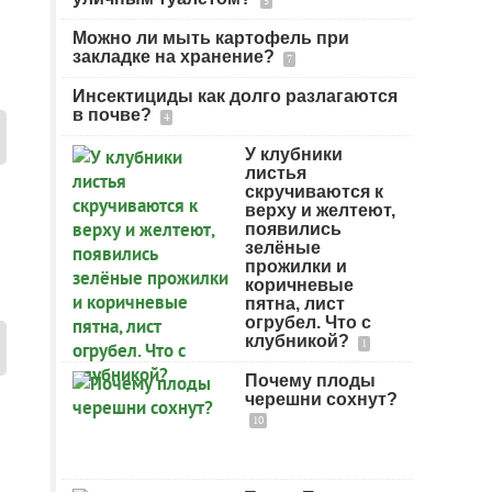
5
Можно ли мыть картофель при
закладке на хранение?
7
Инсектициды как долго разлагаются
в почве?
4
У клубники
листья
скручиваются к
верху и желтеют,
появились
зелёные
прожилки и
коричневые
пятна, лист
огрубел. Что с
клубникой?
1
Почему плоды
черешни сохнут?
10