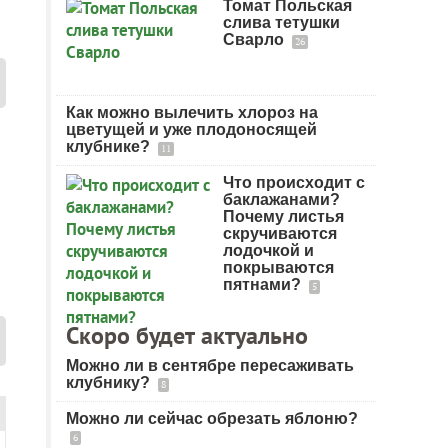
Томат Польская
слива тетушки
Сварло
26
Как можно вылечить хлороз на
цветущей и уже плодоносящей
клубнике?
11
Что происходит с
баклажанами?
Почему листья
скручиваются
лодочкой и
покрываются
пятнами?
5
Скоро будет актуально
Можно ли в сентябре пересаживать
клубнику?
8
Можно ли сейчас обрезать яблоню?
6