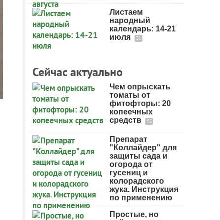
Листаем
народный
календарь: 14-21
июля
31
Сейчас актуально
Чем опрыскать
томаты от
фитофторы: 20
копеечных
средств
95
Препарат
"Коллайдер" для
защиты сада и
огорода от
гусениц и
колорадского
жука. Инструкция
по применению
Простые, но