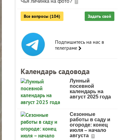
Чья личинка на фото?
7
Все вопросы (104)
Задать свой
Подпишитесь на нас в
телеграме
Календарь садовода
Лунный
посевной
календарь на
август 2025 года
Сезонные
работы в саду и
огороде: конец
июля – начало
августа
9