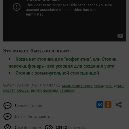
Это может быть полезным:
Когда нет столика для "кофепития", или Столик,
лавочка, фонарь - все условия для создания уюта
Столик с восьмиугольной столешницей
ЗАПИСЬ РАЗМЕЩЕНА В РАЗДЕЛАХ:
,
,
,
КОМПАНИИ ПИШУТ
ЧЕМОДАНЫ
ДЕКОР
,
,
,
МАСТЕР-КЛАССЫ
ВИДЕО
ФАЗЕНДА
СТОЛИКИ
3
комментария
4
спасибо за запись
2
в избранном
13942
просмотра