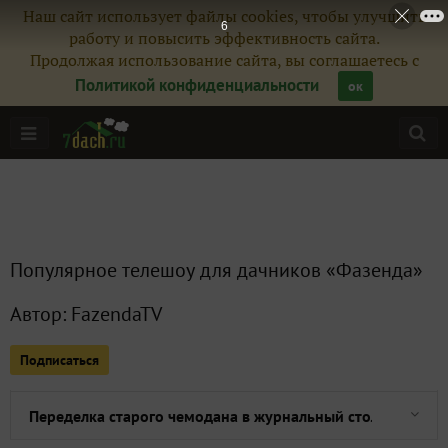
Наш сайт использует файлы cookies, чтобы улучшить
5
работу и повысить эффективность сайта.
Продолжая использование сайта, вы соглашаетесь с
Политикой конфиденциальности
ок
Главная
Подписчики
9
Популярное телешоу для дачников «Фазенда»
Все публикации
4
Автор:
FazendaTV
Сейчас обсуждают
Подписаться
Переделка старого чемодана в журнальный столик. Деко