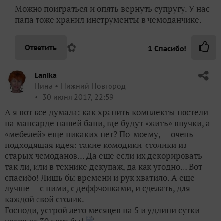
Можно поиграться и опять вернуть супругу. У нас
папа тоже хранил инструменты в чемоданчике.
✿
Ответить
1
Спасибо!
Lanika
Нина
Нижний Новгород
30 июня 2017, 22:59
А я вот все думала: как хранить комплекты постели
на мансарде нашей бани, где будут «жить» внучки, а
«мебелей» еще никаких нет? По-моему, — очень
подходящая идея: такие комодики-столики из
старых чемоданов… Да еще если их декорировать
так ли, или в технике декупаж, да как угодно… Вот
спасибо! Лишь бы времени и рук хватило. А еще
лучше — с ними, с деффчонками, и сделать, для
каждой свой столик.
Господи, устрой лето месяцев на 5 и удлини сутки
часов до 30 хотя бы!