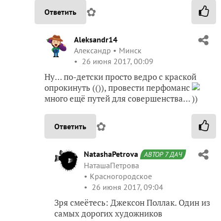
✿
Ответить
Aleksandr14
Александр
Минск
26 июня 2017, 00:09
Ну… по-детски просто ведро с краской
опрокинуть (()), провести перфоманс
много ещё путей для совершенства… ))
✿
Ответить
NatashaPetrova
АВТОР 7 ДАЧ
НаташаПетрова
Красногородское
26 июня 2017, 09:04
Зря смеётесь: Джексон Поллак. Один из
самых дорогих художников