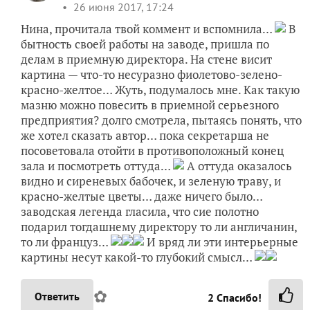
26 июня 2017, 17:24
Нина, прочитала твой коммент и вспомнила…
В
бытность своей работы на заводе, пришла по
делам в приемную директора. На стене висит
картина — что-то несуразно фиолетово-зелено-
красно-желтое… Жуть, подумалось мне. Как такую
мазню можно повесить в приемной серьезного
предприятия? долго смотрела, пытаясь понять, что
же хотел сказать автор… пока секретарша не
посоветовала отойти в противоположный конец
зала и посмотреть оттуда…
А оттуда оказалось
видно и сиреневых бабочек, и зеленую траву, и
красно-желтые цветы… даже ничего было…
заводская легенда гласила, что сие полотно
подарил тогдашнему директору то ли англичанин,
то ли француз…
И вряд ли эти интерьерные
картины несут какой-то глубокий смысл…
✿
Ответить
2
Спасибо!