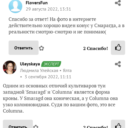
FloversFun
29 августа 2022, 13:31
Спасибо за ответ! На фото в интернете
действительно хорошо виден конус у Смарагда, а в
реальности смотрю-смотрю и не понимаю(
✿
Ответить
2
Спасибо!
Uleyskaya
ЭКСПЕРТ
Людмила Улейская
Ялта
3 сентября 2022, 11:11
Одним из основных отличий культиваров туи
западной 'Smaragd' и 'Columna' является форма
кроны. У Smaragd она коническая, а у Columna она
узко колонновидная. Судя по вашим фото, это все
Columna.
✿
Ответить
2
Спасибо!