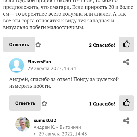
Если годовой прирост около 10-15 см, то можно
предположить, что смагард. Если прирость 20 и более
см — то вероятнее всего колумна или аналог. А так
все эти сорта относятся к виду туя западная и
визуально побеги малоотличимы.
✿
Ответить
2
Спасибо!
FloversFun
29 августа 2022, 13:34
Андрей, спасибо за ответ! Пойду за рулеткой
измерять побеги.
✿
Ответить
1
Спасибо!
xumuk032
Андрей К.
Выгоничи
29 августа 2022, 14:45