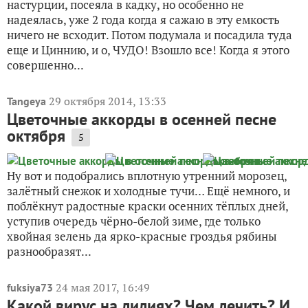
настурции, посеяла в кадку, но особенно не
надеялась, уже 2 года когда я сажаю в эту емкость
ничего не всходит. Потом подумала и посадила туда
еще и Циннию, и о, ЧУДО! Взошло все! Когда я этого
совершенно...
29 октября 2014, 13:33
Tangeya
Цветочные аккорды в осенней песне
октября
5
Ну вот и подобрались вплотную утренний морозец,
залётный снежок и холодные тучи… Ещё немного, и
поблёкнут радостные краски осенних тёплых дней,
уступив очередь чёрно-белой зиме, где только
хвойная зелень да ярко-красные гроздья рябины
разнообразят...
24 мая 2017, 16:49
fuksiya73
Какой вирус на лилиях? Чем лечить? И