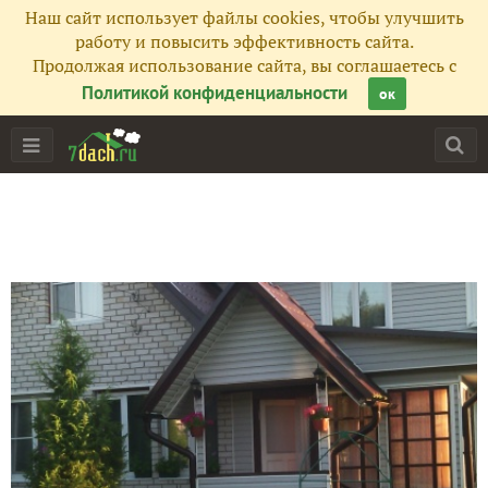
Наш сайт использует файлы cookies, чтобы улучшить
работу и повысить эффективность сайта.
Продолжая использование сайта, вы соглашаетесь с
Политикой конфиденциальности
ок
Главная
Подписчики
7
Все публикации
83
Фото
9
Сейчас обсуждают
Ландшафтный дизайн. Хвойные растения. Ч. 4. Желтеет хв