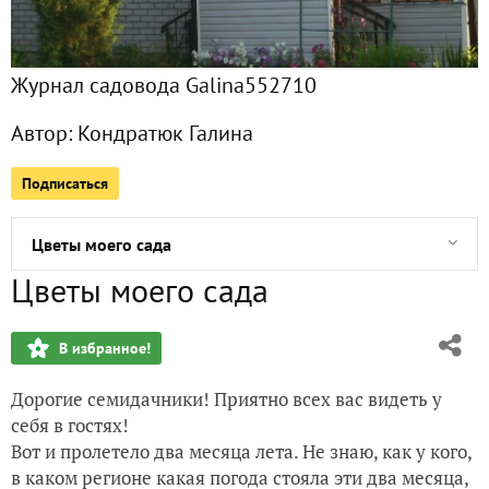
Ландшафтный дизайн своими руками. Хвойные растения. 
Журнал садовода Galina552710
Ландшафтный дизайн своими руками. Хвойные растения. 
Автор:
Кондратюк Галина
Ландшафтный дизайн своими руками. Хвойные растения. 
Подписаться
Урожай июля. Подводим итоги июля
Цветы моего сада
Цветы моего сада
Очень простой рецепт
В избранное!
Июльские зарисовки
Дорогие семидачники! Приятно всех вас видеть у
Прогулка по моей даче
себя в гостях!
Вот и пролетело два месяца лета. Не знаю, как у кого,
Три недели не были на даче... и что?
в каком регионе какая погода стояла эти два месяца,