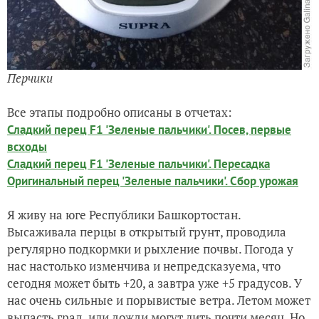
Перчики
Все этапы подробно описаны в отчетах:
Сладкий перец F1 'Зеленые пальчики'. Посев, первые
всходы
Сладкий перец F1 'Зеленые пальчики'. Пересадка
Оригинальный перец 'Зеленые пальчики'. Сбор урожая
Я живу на юге Республики Башкортостан.
Высаживала перцы в открытый грунт, проводила
регулярно подкормки и рыхление почвы. Погода у
нас настолько изменчива и непредсказуема, что
сегодня может быть +20, а завтра уже +5 градусов. У
нас очень сильные и порывистые ветра. Летом может
выпасть град, или дожди могут лить почти месяц. Но