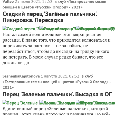
Valleo
25 июля 2021, 15:52
в клуб «
Тестирование семян
овощей и цветов «Русский Огород» - 2021
»
Сладкий перец 'Зелёные пальчики'.
Пикировка. Пересадка
Настал самый волнительный этап выращивания
рассады. В плане того, что приходится волноваться и
переживать за растюхи — не залюбить, не
перезаботиться, чтобы до высадки на грядку никого
не потерять. В моем случае редко бывает, что все
доживают до...
SashenkaKapitonova
1 августа 2021, 02:32
в клуб
«
Тестирование семян овощей и цветов «Русский Огород» -
2021
»
Перец 'Зеленые пальчики'. Высадка в ОГ
Единственный перец «Зеленые пальчики», который
прошел I этап, очень плохо рос и развивался. Но всё-