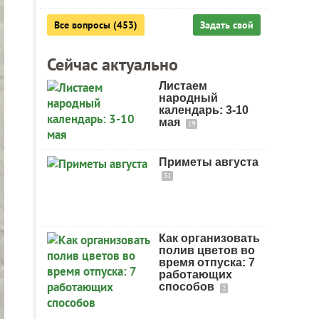
Все вопросы (453)
Задать свой
Сейчас актуально
Листаем
народный
календарь: 3-10
мая
19
Приметы августа
31
Как организовать
полив цветов во
время отпуска: 7
работающих
способов
2