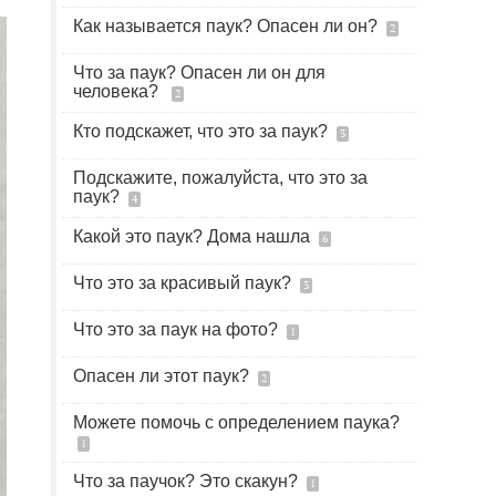
Как называется паук? Опасен ли он?
2
Что за паук? Опасен ли он для
человека?
2
Кто подскажет, что это за паук?
3
Подскажите, пожалуйста, что это за
паук?
4
Какой это паук? Дома нашла
6
Что это за красивый паук?
3
Что это за паук на фото?
1
Опасен ли этот паук?
2
Можете помочь с определением паука?
1
Что за паучок? Это скакун?
1