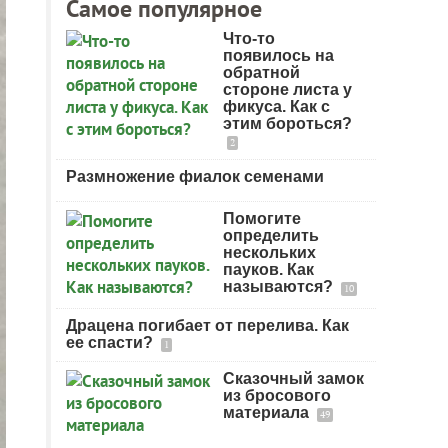
Самое популярное
Что-то
появилось на
обратной
стороне листа у
фикуса. Как с
этим бороться?
2
Размножение фиалок семенами
Помогите
определить
нескольких
пауков. Как
называются?
10
Драцена погибает от перелива. Как
ее спасти?
1
Сказочный замок
из бросового
материала
49