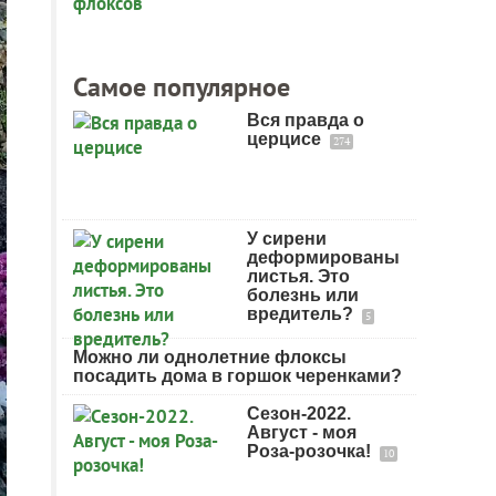
Самое популярное
Вся правда о
церцисе
274
У сирени
деформированы
листья. Это
болезнь или
вредитель?
5
Можно ли однолетние флоксы
посадить дома в горшок черенками?
Сезон-2022.
Август - моя
Роза-розочка!
10