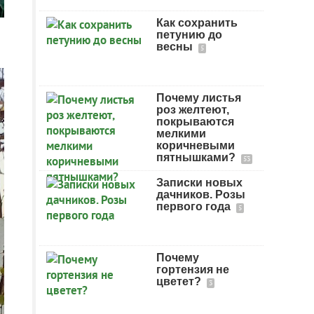
Как сохранить
петунию до
весны
5
Почему листья
роз желтеют,
покрываются
мелкими
коричневыми
пятнышками?
53
Записки новых
дачников. Розы
первого года
5
Почему
гортензия не
цветет?
3