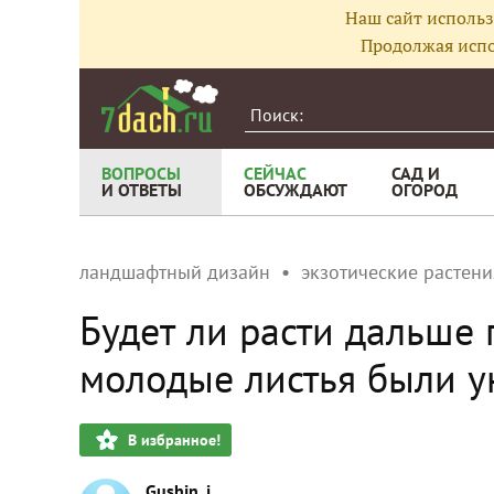
Наш сайт использ
Продолжая испо
ВОПРОСЫ
СЕЙЧАС
САД И
И ОТВЕТЫ
ОБСУЖДАЮТ
ОГОРОД
ландшафтный дизайн
экзотические растени
Будет ли расти дальше 
молодые листья были 
В избранное!
Gushin_i