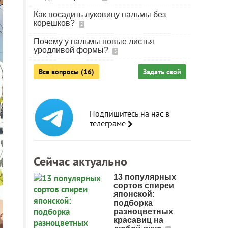
Как посадить луковицу пальмы без
корешков?
2
Почему у пальмы новые листья
уродливой формы?
3
Все вопросы (16)
Задать свой
Подпишитесь на нас в
телеграме
Сейчас актуально
13 популярных
сортов спиреи
японской:
подборка
разноцветных
красавиц на