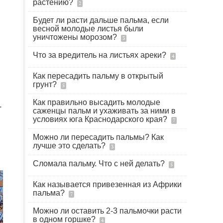
растению?
2
Будет ли расти дальше пальма, если
весной молодые листья были
уничтожены морозом?
3
Что за вредитель на листьях ареки?
4
Как пересадить пальму в открытый
грунт?
5
Как правильно высадить молодые
.
саженцы пальм и ухаживать за ними в
условиях юга Краснодарского края?
7
Можно ли пересадить пальмы? Как
лучше это сделать?
3
Сломала пальму. Что с ней делать?
5
Как называется привезенная из Африки
пальма?
7
Можно ли оставить 2-3 пальмочки расти
в одном горшке?
4