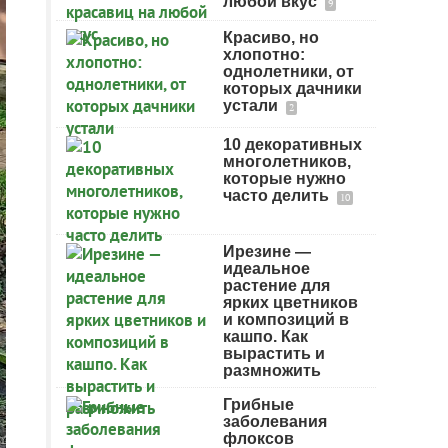
любой вкус
9
Красиво, но
хлопотно:
однолетники, от
которых дачники
устали
2
10 декоративных
многолетников,
которые нужно
часто делить
10
Ирезине —
идеальное
растение для
ярких цветников
и композиций в
кашпо. Как
вырастить и
размножить
Грибные
заболевания
флоксов