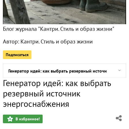
Море танцующих нарциссов: сорта, посадка и уход
Момент пробуждения: как раскрываются почки у разных 
Блог журнала "Кантри. Стиль и образ жизни"
Раскрашенные природой: натуральные красители для пас
Автор:
Кантри. Стиль и образ жизни
А будни здесь — Суровые: как живут российские фермеры
Подписаться
"Кантри" на экоферме "Ваньково"
Генератор идей: как выбрать резервный источник энерго
Генератор идей: как выбрать
Самый первый витамин: рецепты с черемшой
резервный источник
Вышел новый номер "Кантри"!
энергоснабжения
Давайте дружить с "Кантри"
В избранное!