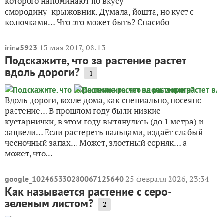
которого напоминают по вкусу
смородину+крыжовник. Думала, йошта, но куст с
колючками… Что это может быть? Спасибо
13 мая 2017, 08:13
irina5923
Подскажите, что за растение растет
вдоль дороги?
1
Вдоль дороги, возле дома, как специально, посеяно
растение… В прошлом году были низкие
кустарнички, в этом году вытянулись (до 1 метра) и
зацвели… Если растереть пальцами, издаёт слабый
чесночный запах… Может, злостный сорняк… а
может, что...
25 февраля 2026, 23:34
google_102465330280067125640
Как называется растение с серо-
зеленым листом?
2