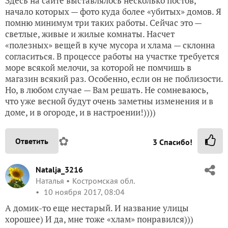
Здесь на сайте выставлялось несколько постов,
начало которых — фото куда более «убитых» домов. Я
помню минимум три таких работы. Сейчас это —
светлые, живые и жилые комнаты. Насчет
«полезных» вещей в куче мусора и хлама — склонна
согласиться. В процессе работы на участке требуется
море всякой мелочи, за которой не помчишь в
магазин всякий раз. Особенно, если он не поблизости.
Но, в любом случае — Вам решать. Не сомневаюсь,
что уже весной будут очень заметны изменения и в
доме, и в огороде, и в настроении!))))
✿
Ответить
3
Спасибо!
Natalja_3216
Наталья
Костромская обл.
10 ноября 2017, 08:04
А домик-то еще нестарый. И название улицы
хорошее) И да, мне тоже «хлам» понравился)))