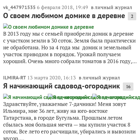
6 февраля 2018, 19:49
в личный журнал
vk_447971535
О своем любимом домике в деревне
2
В 2013 году мы с семьей приобрели домик в деревне
с участком земли в 30 соток. Земля была практически
не обработана. Но за 4 года мы домик и земельный
участок приводим в порядок. Урожай получаем
хороший. Очень много собрали томатов в 2016 году,...
13 марта 2020, 16:13
в личный журнал
ILMIRA-RT
Я начинающий садовод-огородник
16
Здравствуйте, уважаемые 7-дачники! Меня зовут
Ильмира, мне 36 лет, живу на юго-востоке
Татарстана, в городе Бугульма. Прошлым летом
сбылась моя большая мечта — мы купили участок 8
соток. Все лето его расчищали, убирались и вывозили
мусор....