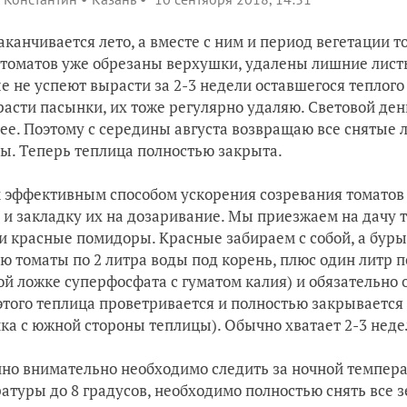
заканчивается лето, а вместе с ним и период вегетации т
 томатов уже обрезаны верхушки, удалены лишние листь
е не успеют вырасти за 2-3 недели оставшегося теплог
расти пасынки, их тоже регулярно удаляю. Световой ден
ее. Поэтому с середины августа возвращаю все снятые 
ы. Теперь теплица полностью закрыта.
эффективным способом ускорения созревания томатов
 и закладку их на дозаривание. Мы приезжаем на дачу 
и красные помидоры. Красные забираем с собой, а бурые
ю томаты по 2 литра воды под корень, плюс один литр п
ой ложке суперфосфата с гуматом калия) и обязательно
этого теплица проветривается и полностью закрывается 
ка с южной стороны теплицы). Обычно хватает 2-3 неде
но внимательно необходимо следить за ночной темпера
атуры до 8 градусов, необходимо полностью снять все 