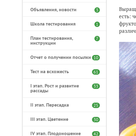
Выращи
Объявления, новости
3
есть: 
фрукто
Школа тестирования
1
различ
План тестирования,
7
инструкции
Отчет о получении посылки
10
Тест на всхожесть
61
I этап. Рост и развитие
33
рассады
II этап. Пересадка
25
III этап. Цветение
30
IV этап. Плодоношение
42