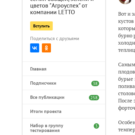
цветов "Агроуспех" от
компании LETTO
Вот и 
кустов
Вступить
которы
бурно 
Поделиться с друзьями
холодн
теплиц
Самым 
Главная
плодов
бурые 
Подписчики
38
полива
столов
Все публикации
258
После 
форточ
Итоги проекта
Особен
Набор в группу
3
темпер
тестирования