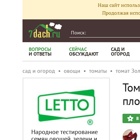
Наш сайт использ
Продолжая испо
ВОПРОСЫ
СЕЙЧАС
САД И
И ОТВЕТЫ
ОБСУЖДАЮТ
ОГОРОД
сад и огород
овощи
томаты
томат Зо
Том
пло
В
Народное тестирование
семян овощей, зелени и