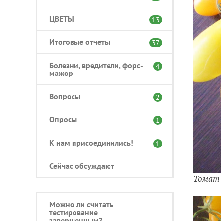
ЦВЕТЫ
13
Итоговые отчеты
37
Болезни, вредители, форс-
4
мажор
Вопросы
2
Опросы
1
К нам присоединились!
1
Сейчас обсуждают
Томат 
Можно ли считать
тестирование
завершенным?