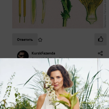
✿
Ответить
KurskFazenda
Андрей Seller
Курск
11 июля 2021, 12:08
Колючие. Ну что я, осот не знаю.
На рисунке другой вид осота; наш осот цветет
более мелкими фиолетовыми цветками и их в
соцветии больше. И листья отличаются.
✿
Ответить
1
Спасибо!