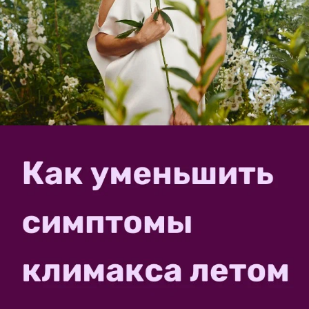
Tanyusik
Татьяна
Санкт-Петербург
11 июля 2021, 12:56
Да, их много видов. Значит, галлы.
✿
Ответить
KurskFazenda
Андрей Seller
Курск
11 июля 2021, 22:43
Вот как цветет сейчас осот, который в
нашей местности растет: