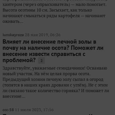
хантером (через опрыскиватель) — мало помогает.
Высота осотины 10 см. Засыхает, как только
начинают смыкаться ряды картофеля — начинают
оживать...
28 мая 2019, 06:26
iunskayroza
Влияет ли внесение печной золы в
почву на наличие осота? Поможет ли
внесение извести справиться с
проблемой?
2
Здравствуйте, уважаемые семидачники! Осваиваю
новый участок. На нём целая прорва осота.
Предыдущий хозяин печную золу сыпал в огород
(топятся в наших краях дровами с углём). Не с этим
ли связано такое количество сорняка? И поможет ли
внесение...
11 июля 2023, 17:56
ccc-58