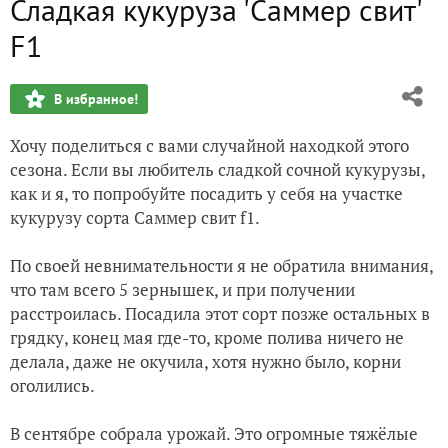
Сладкая кукуруза 'Саммер свит'
Грибы пошли
F1
Разочарование от компании Русский Огород
В избранное!
В ожидании лета. Живописное местечко
Хочу поделиться с вами случайной находкой этого
Розы из коробки эконом
сезона. Если вы любитель сладкой сочной кукурузы,
как и я, то попробуйте посадить у себя на участке
Когда руки чешутся...
кукурузу сорта Саммер свит f1.
Мои розы (малая часть)
По своей невнимательности я не обратила внимания,
что там всего 5 зернышек, и при получении
расстроилась. Посадила этот сорт позже остальных в
грядку, конец мая где-то, кроме полива ничего не
делала, даже не окучила, хотя нужно было, корни
оголились.
В сентябре собрала урожай. Это огромные тяжёлые