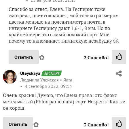
23 августа 2022, 22:17
Спасибо за ответ, Елена. На Гесперис тоже
смотрела, цвет совпадает, мой только размером
цветка меньше на полсантиметра почти, в
интернете Гесперису дают 1,6-1, 8 мм. Но по
крайней мере это самый похожий сорт. Мне
почему то напоминает гигантскую незабудку 🙂.
✿
Ответить
2
Спасибо!
Uleyskaya
ЭКСПЕРТ
Людмила Улейская
Ялта
4 сентября 2022, 09:14
Очень красив! Думаю, что Елена права: это флокс
метельчатый (Phlox paniculata) сорт 'Hesperis'. Как же
он хорош!
✿
Ответить
3
Спасибо!