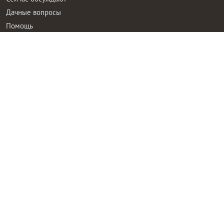
Дачные вопросы
Помощь
Все товары
Все фото
Все вопросы
Все статьи
Все тэги
Правила общения
Пользовательское соглашение
Политика конфиденциальности
Контактная информация
Правообладателям
Рекламодателям