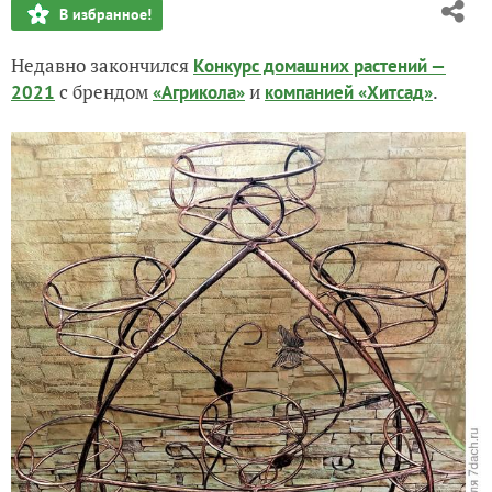
В избранное!
Мои цветуще-не цветущие подарки
Недавно закончился
Конкурс домашних растений —
с брендом
и
.
2021
«Агрикола»
компанией «Хитсад»
Приз за конкурс "Здоровье от природы"