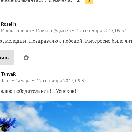
1
е все комментарии с начала:
2
Roselin
Ирина Топчий
Майкоп (Адыгея)
12 сентября 2017, 09:31
а, молодцы! Поздравляю с победой! Интересно было чи
✿
тить
TanyaR
Таня
Самара
12 сентября 2017, 09:35
вляю победительниц!!! Успехов!