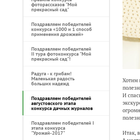
фоторассказов "Мой
прекрасный сад"
Поздравляем победителей
конкурса «1000 и 1 способ
применения дрожжей»
Поздравляем победителей
II тура фотоконкурса "Мой
прекрасный сад"!
Радуга - к грибам!
Маленькая радость
Хотим 
больших надежд
полезн
И спас
Поздравляем победителей
экскур
августовского этапа
конкурса дачных журналов
огромн
полезн
Поздравляем победителей I
этапа конкурса
Итак, 
"Урожай-2017"