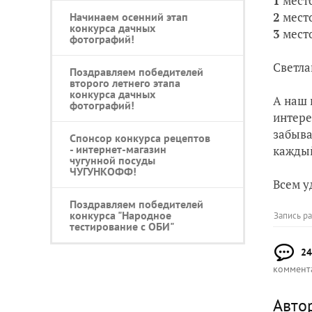
1
мест
2
мест
Начинаем осенний этап
конкурса дачных
3
мест
фотографий!
Светла
Поздравляем победителей
второго летнего этапа
конкурса дачных
А наш 
фотографий!
интере
забыва
Спонсор конкурса рецептов
- интернет-магазин
каждый
чугунной посуды
ЧУГУНКОФФ!
Всем у
Поздравляем победителей
конкурса "Народное
Запись р
тестирование c ОБИ"
24
коммент
Авто