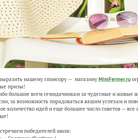
выразить нашему спонсору — магазину
ог
MiniFermer.ru
ые призы!
ибо большое всем семидачникам за чудесные и живые жу
сии, за возможность порадоваться вашим успехам и по
ое количество идей и еще большее число советов — все
ые!
встречаем победителей июля: