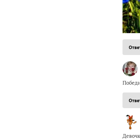
Отве
Победи
Отве
Девочк