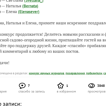
о — Светлана
(Svetlana_)
о — Наталья
(Bernata)
о — Елена
(Elenasever)
на, Наталья и Елена, примите наши искренние поздравл
конкурс продолжается! Делитесь новыми рассказами и
сной садово-огородной жизни, приглашайте гостей на в
йте про поддержку друзей. Каждое «спасибо» прибавляю
 комментарий к любому из ваших постов.
дачи!
азмещена в разделах:
конкурс дачных журналов
,
поздравления
,
победители
,
с
7
1
3848
ария
спасибо за запись
в избранном
просмотров
р записи: