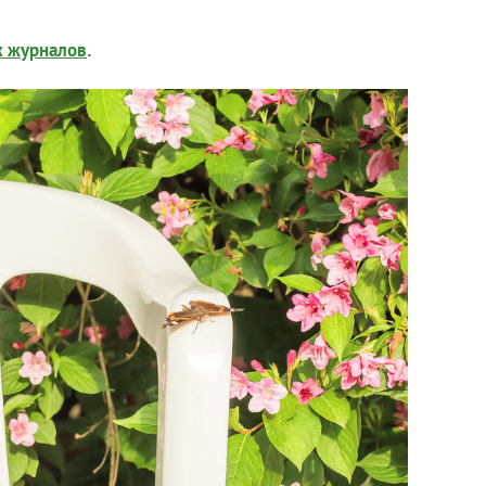
.
х журналов