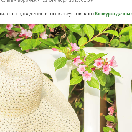
Ольга
Воронеж
12 сентября 2017, 02:39
илось подведение итогов августовского
Конкурса дачны