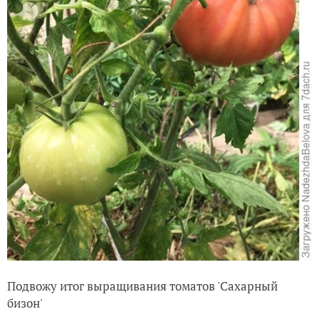
Подвожу итог выращивания томатов 'Сахарный
бизон'