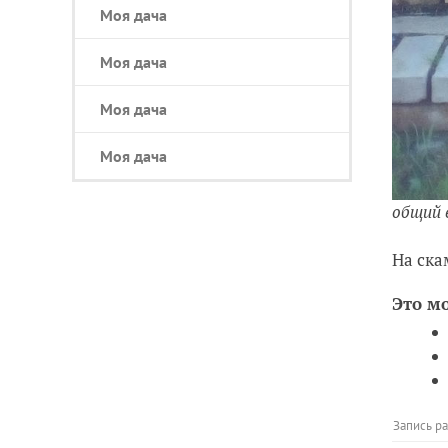
Моя дача
Моя дача
Моя дача
Моя дача
общий 
На ска
Это м
Запись р