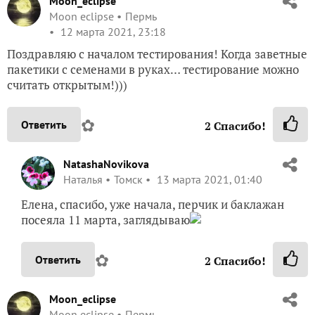
Moon_eclipse
Moon eclipse
Пермь
12 марта 2021, 23:18
Поздравляю с началом тестирования! Когда заветные
пакетики с семенами в руках… тестирование можно
считать открытым!)))
✿
Ответить
2
Спасибо!
NatashaNovikova
Наталья
Томск
13 марта 2021, 01:40
Елена, спасибо, уже начала, перчик и баклажан
посеяла 11 марта, заглядываю
✿
Ответить
2
Спасибо!
Moon_eclipse
Moon eclipse
Пермь