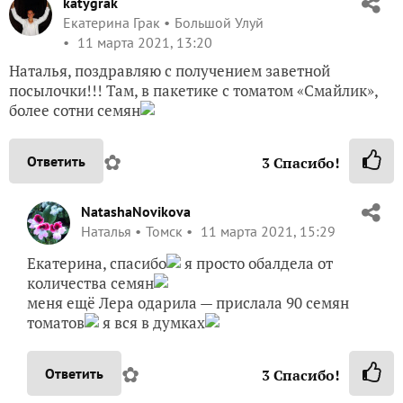
katygrak
Екатерина Грак
Большой Улуй
11 марта 2021, 13:20
Наталья, поздравляю с получением заветной
посылочки!!! Там, в пакетике с томатом «Смайлик»,
более сотни семян
✿
Ответить
3
Спасибо!
NatashaNovikova
Наталья
Томск
11 марта 2021, 15:29
Екатерина, спасибо
я просто обалдела от
количества семян
меня ещё Лера одарила — прислала 90 семян
томатов
я вся в думках
✿
Ответить
3
Спасибо!