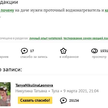
едакции
на даче нужен проточный воднонагреватель и
и почему
к
.
азмещена в разделах:
личный опыт читателей
,
тестирование семян овощей Аэ
17
1531
ариев
спасибо за запись
в избранное
просмотр
р записи:
TanyaNikulinaLeonova
Никулина Татьяна
Тула
9 марта 2021, 21:04
Сказать спасибо!
25134