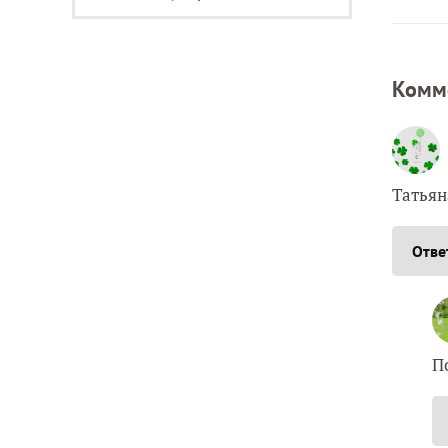
Комм
Татьян
Отве
П