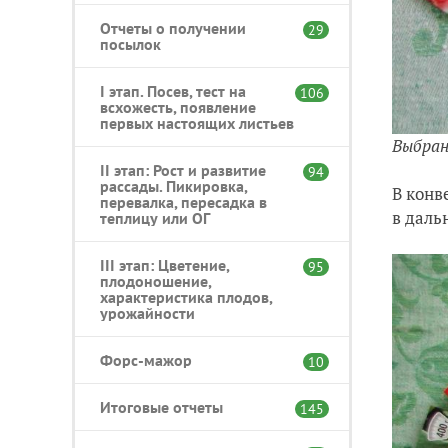
Отчеты о получении
29
посылок
I этап. Посев, тест на
106
всхожесть, появление
первых настоящих листьев
Выбран
II этап: Рост и развитие
94
рассады. Пикировка,
В конв
перевалка, пересадка в
в даль
теплицу или ОГ
III этап: Цветение,
95
плодоношение,
характеристика плодов,
урожайности
Форс-мажор
10
Итоговые отчеты
145