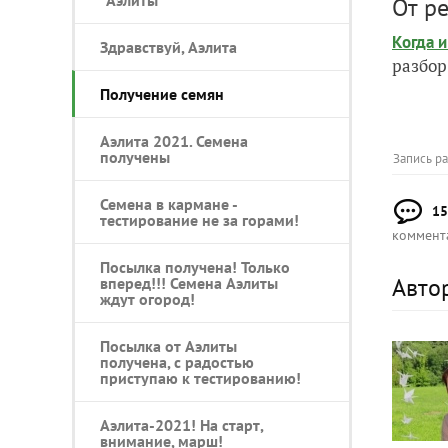
От р
Когда 
Здравствуй, Аэлита
разбор
Получение семян
Аэлита 2021. Семена
получены
Запись р
Семена в кармане -
15
тестирование не за горами!
коммент
Посылка получена! Только
Авто
вперед!!! Семена Аэлиты
ждут огород!
Посылка от Аэлиты
получена, с радостью
приступаю к тестированию!
Аэлита-2021! На старт,
внимание, марш!