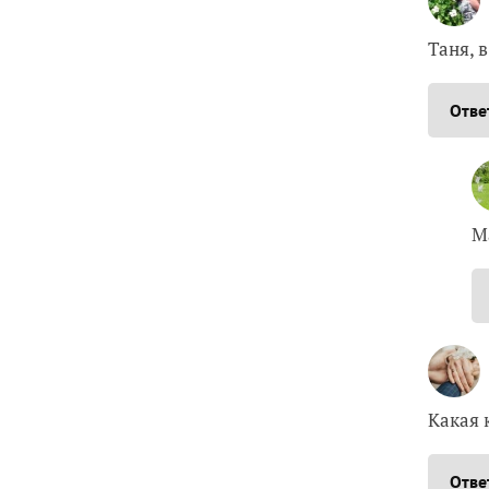
Таня, 
Отве
М
Какая 
Отве