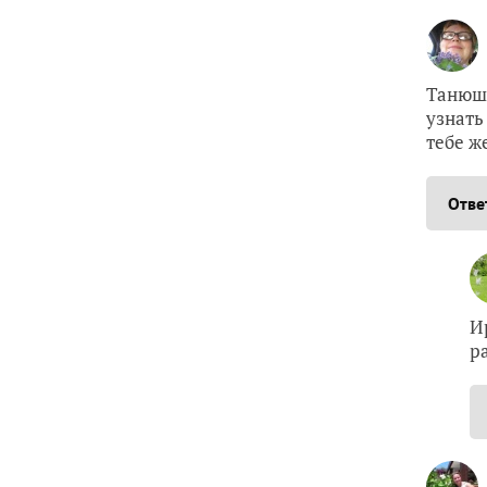
Танюша
узнать
тебе ж
Отве
И
р