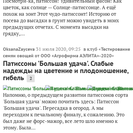
Посмотри-ка, патиссон! Удивительный фасон! Как
цветок, как солнце — Солнце-патиссонце. А ещё
похож на зонт Этот чудо-патиссонт! Историю от
посева до высадки в грунт можно увидеть в моих
предыдущих отчетах. С момента высадки на
грядку,...
31 июля 2020, 09:25
в клуб «
OksanaZayceva
Тестирование
»
семян овощей от ООО «Агрофирма АЭЛИТА»-2020
Патиссоны 'Большая удача'. Слабые
надежды на цветение и плодоношение,
гибель
2
Напомню, о предыдущем развитии патиссонов сорта
'Большая удача' можно почитать здесь: Патиссон
'Большая удача'. Пересадка в огород. А мы
переходим к печальному финалу, к сожалению. Это
был даже не форс-мажор, все лето шло именно к
этому. Была...