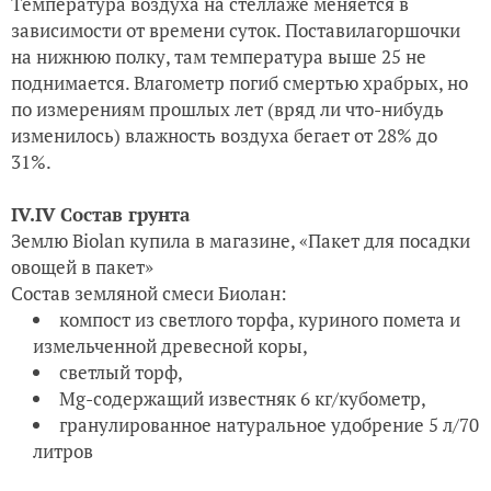
Температура воздуха
на стеллаже меняется в
зависимости от времени суток. Поставила
горшочки
на нижнюю полку, там температура выше 25 не
поднимается.
Влагометр погиб смертью храбрых, но
по измерениям прошлых лет (вряд ли что-нибудь
изменилось)
влажность воздуха
бегает от 28% до
31%.
IV.IV
Состав грунта
Землю Biolan купила в магазине, «Пакет для посадки
овощей в пакет»
Состав земляной смеси Биолан:
компост из светлого торфа, куриного помета и
измельченной древесной коры,
светлый торф,
Мg-содержащий известняк 6 кг/кубометр,
гранулированное натуральное удобрение 5 л/70
литров