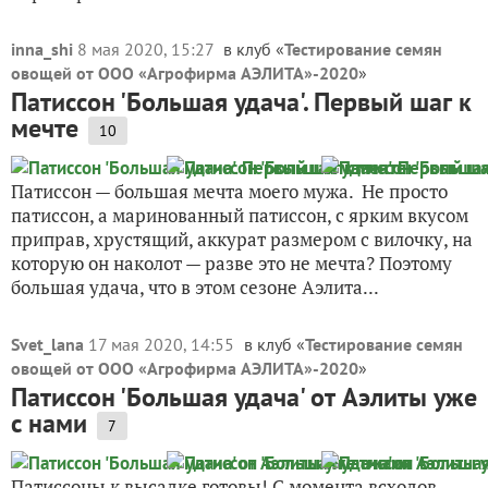
inna_shi
8 мая 2020, 15:27
в клуб «
Тестирование семян
овощей от ООО «Агрофирма АЭЛИТА»-2020
»
Патиссон 'Большая удача'. Первый шаг к
мечте
10
Патиссон — большая мечта моего мужа. Не просто
патиссон, а маринованный патиссон, с ярким вкусом
приправ, хрустящий, аккурат размером с вилочку, на
которую он наколот — разве это не мечта? Поэтому
большая удача, что в этом сезоне Аэлита...
Svet_lana
17 мая 2020, 14:55
в клуб «
Тестирование семян
овощей от ООО «Агрофирма АЭЛИТА»-2020
»
Патиссон 'Большая удача' от Аэлиты уже
с нами
7
Патиссоны к высадке готовы! С момента всходов