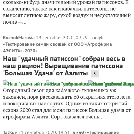
сколько-нибудь значительный урожай патиссонов. К
сожалению, так же как и кабачки, патиссоны не
выносят летнюю жару, сухой воздух и недостаточный
полив —...
RozhokMarusia
19 сентября 2020, 09:29
в клуб
«
Тестирование семян овощей от ООО «Агрофирма
АЭЛИТА»-2020
»
Наш "удачный патиссон" собран весь в
наш рацион! Выращивание патиссона
'Большая Удача' от Аэлиты
5
Огородный сезон для кабачково-тыквенных уж
закончен, пора рассказывать об открытиях этого лета
и покоривших нас сортах. Одним из таких открытий
сезона 2020 стал для меня патиссон Большая удача от
агрофирмы Аэлита. Сорт оказался очень...
TatKov
21 сентября 2020, 19:51
в клуб «
Тестирование