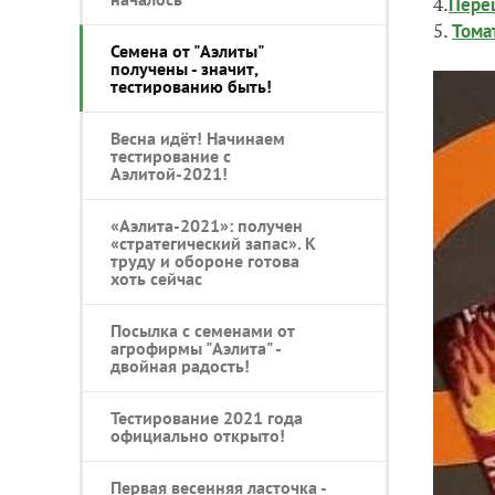
4.
Перец
5.
Тома
Семена от "Аэлиты"
получены - значит,
тестированию быть!
Весна идёт! Начинаем
тестирование с
Аэлитой-2021!
«Аэлита-2021»: получен
«стратегический запас». К
труду и обороне готова
хоть сейчас
Посылка с семенами от
агрофирмы "Аэлита" -
двойная радость!
Тестирование 2021 года
официально открыто!
Первая весенняя ласточка -