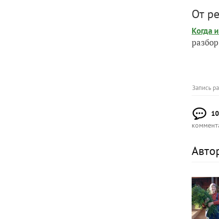
От р
Когда 
разбор
Запись р
10
коммент
Авто