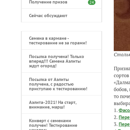
Получение призов
24
Сейчас обсуждают
Семена в кармане -
тестирование не за горами!
Стольк
Посылка получена! Только
вперед!!! Семена Аэлиты
ждут огород!
Призна
сортов
Посылка от Аэлиты
«Далма
получена, с радостью
приступаю к тестированию!
бобов,
то поч
Аэлита-2021! На старт,
выбира
внимание, марш!
1.
Фасо
2.
Пере
Конверт с семенами
3.
Пере
получен! Тестирование
началось