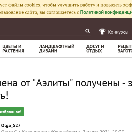
ует файлы cookies, чтобы улучшить работу и повысить эфф
льзование сайта, вы соглашаетесь с
Политикой конфиденци
Конкурсы
ЦВЕТЫ И
ЛАНДШАФТНЫЙ
ДОСУГ И
РЕЦЕП
РАСТЕНИЯ
ДИЗАЙН
ОТДЫХ
ЗАГОТ
ена от "Аэлиты" получены - 
ь!
 избранное!
Olga_S27
Ольга С.
Калининград (Кенигсберг)
7 марта 2021, 20:37