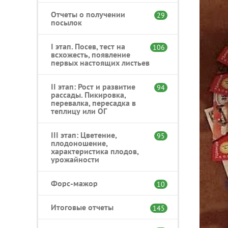
Отчеты о получении
29
посылок
I этап. Посев, тест на
106
всхожесть, появление
первых настоящих листьев
II этап: Рост и развитие
94
рассады. Пикировка,
перевалка, пересадка в
теплицу или ОГ
III этап: Цветение,
95
плодоношение,
характеристика плодов,
урожайности
Форс-мажор
10
Итоговые отчеты
145