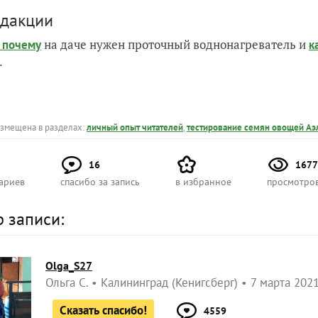
едакции
на даче нужен проточный воднонагреватель и
и почему
к
.
азмещена в разделах:
личный опыт читателей
,
тестирование семян овощей Аэ
16
1677
ариев
спасибо за запись
в избранное
просмотро
р записи:
Olga_S27
Ольга С.
Калининград (Кенигсберг)
7 марта 2021
Сказать спасибо!
4559