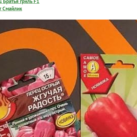
 Братья гриль F1
т Смайлик