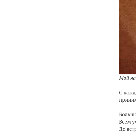
Мой на
С кажд
приним
Большо
Всем у
До встр