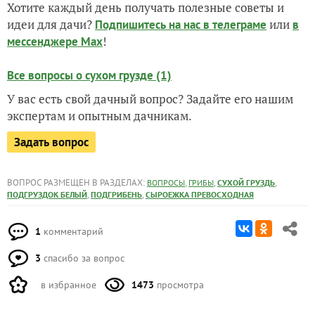
Хотите каждый день получать полезные советы и
идеи для дачи?
или
Подпишитесь на нас
в телеграме
в
!
мессенджере Max
Все вопросы о сухом грузде (1)
У вас есть свой дачный вопрос? Задайте его нашим
экспертам и опытным дачникам.
Задать вопрос
ВОПРОС РАЗМЕЩЕН В РАЗДЕЛАХ:
,
,
,
ВОПРОСЫ
ГРИБЫ
СУХОЙ ГРУЗДЬ
,
,
ПОДГРУЗДОК БЕЛЫЙ
ПОДГРИБЕНЬ
СЫРОЕЖКА ПРЕВОСХОДНАЯ
1
комментарий
3
спасибо за вопрос
в избранное
1473
просмотра