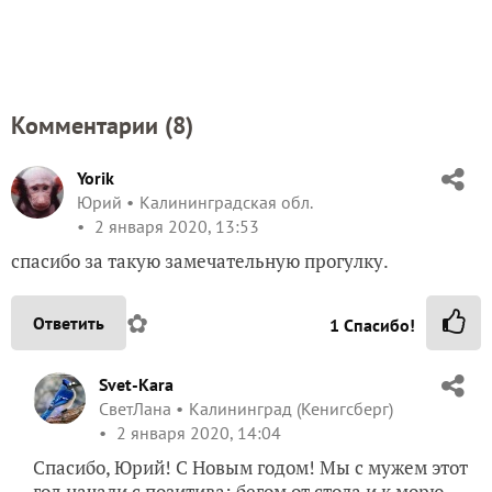
Это может быть полезным:
Один день по Костромской области. Ч. 1.
Новоозерский монастырь в селе Умиление. Река Ноля.
Дорога Галич - Буй
Прогулка в деревню-призрак - это тоже подарок
2 сентября: и пусть у вас всё... Мастер-класс с
Мариной Zacvetet
ЗАПИСЬ РАЗМЕЩЕНА В РАЗДЕЛАХ:
,
ЛИЧНЫЙ ОПЫТ ЧИТАТЕЛЕЙ
,
,
,
ПУТЕШЕСТВИЯ
ПРОГУЛКИ
ЗЕЛЕНОГРАДСК
ФОТОГРАФИИ
8
комментариев
13
спасибо за запись
1
в избранном
2369
просмотров
Автор записи: