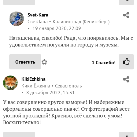
IrinaN
Ирина Никитина
Киреевск
5 января 2020, 21:04
Света, наконец то я добралась до прогулки по
Зеленоградску. Никогда не была в ваших краях,
поэтому всё интересно. Понравилась чистота и
ухоженность, вид сверху — кажется не такой уж и
маленький. А в интернете посмотрела, всего чуть
больше 15 тысяч человек проживает. Набережная
очень понравилась, с деревянными террасами. Пирс
в море — летом там наверное вообще бесподобно.
Покажешь нам летний Зеленоградск?
✿
Ответить
1
Спасибо!
Svet-Kara
СветЛана
Калининград (Кенигсберг)
5 января 2020, 21:45