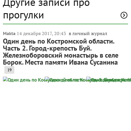
Наташенька, спасибо! Рада, что понравилось. Мы с
удовольствием погуляли по городу и музеям.
✿
Ответить
1
Спасибо!
KikiEzhkina
Кики Ёжкина
Севастополь
8 декабря 2022, 15:31
У вас совершенно другое взморье! И набережные
оформлены совершенно иначе! От фотографий веет
уютной прохладой! Красиво, всё сделано с умом!
Восхитительно!
✿
Ответить
1
Спасибо!
Пожалуйста, оставьте комментарий