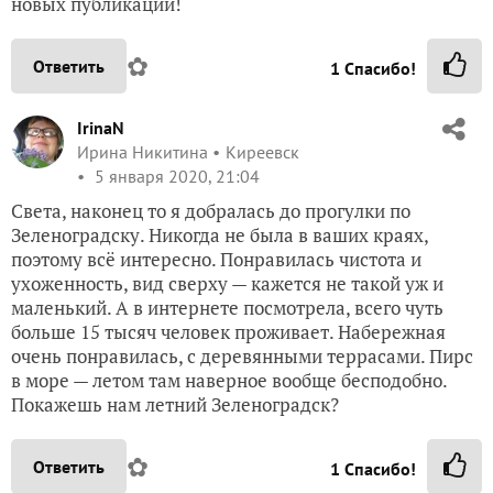
Комментарии (
8
)
Yorik
Юрий
Калининградская обл.
2 января 2020, 13:53
спасибо за такую замечательную прогулку.
✿
Ответить
1
Спасибо!
Svet-Kara
СветЛана
Калининград (Кенигсберг)
2 января 2020, 14:04
Спасибо, Юрий! С Новым годом! Мы с мужем этот
год начали с позитива: бегом от стола и к морю
погулять отправились, и по прекрасным
музейчикам побродить.
✿
Ответить