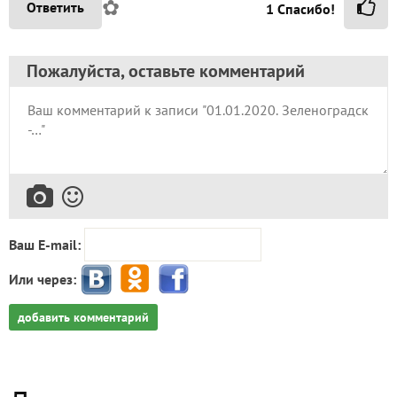
Иришь! Рада, что экскурсия понравилась.
Обязательно сделаю летнюю. А ещё хочу с'ездить
в другой курортный городок — Светлогорск.
Погулять, пофоткать и с семидачниками
поделиться
✿
Ответить
1
Спасибо!
NatashaK
Наталья Кедрова
Москва
19 января 2020, 22:03
Света, спасибо большое за экскурсию!
✿
Ответить
Svet-Kara
СветЛана
Калининград (Кенигсберг)
19 января 2020, 22:09