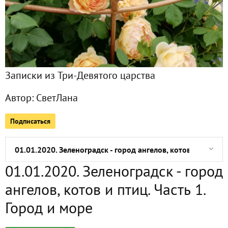
Хождение на четыре моря
01.01.2020. Зеленоградск: музей "Домик ангелов"
Записки из Три-Девятого царства
01.01.2020. Зеленоградск: музей кошек "Мурариум"
Автор:
СветЛана
01.01.2020. Зеленоградск - город ангелов, котов и птиц. Ч
Подписаться
01.01.2020. Зеленоградск - город ангелов, котов и птиц. Ч
01.01.2020. Зеленоградск - город ангелов, котов и птиц. Ч
01.01.2020. Зеленоградск - город
28 декабря: на календаре - зима, а за окном - весна
ангелов, котов и птиц. Часть 1.
Предновогодняя красота!
Город и море
Ура!!! Ура!!! Приз за конкурс уже у меня!!!