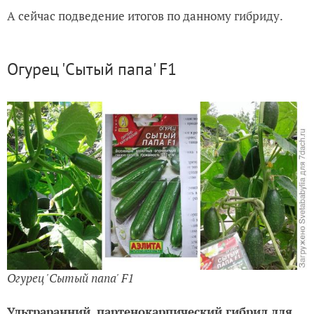
А сейчас подведение итогов по данному гибриду.
Огурец 'Сытый папа' F1
Огурец 'Сытый папа' F1
Ультраранний, партенокарпический гибрид для