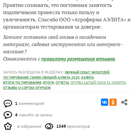
Приятно сознавать, что постоянная занятость
подопечными принесла только пользу и
увлеченность. Спасибо ООО «Агрофирма АЭЛИТА» и
организаторам тестирования за доверие.
Хотите оставить свой отзыв о посадочном
материале, садовых инструментах или интернет-
магазине?
Ознакомьтесь с
.
правилами размещения отзывов
ЗАПИСЬ РАЗМЕЩЕНА В РАЗДЕЛАХ:
,
ЛИЧНЫЙ ОПЫТ ЧИТАТЕЛЕЙ
,
,
ТЕСТИРОВАНИЕ СЕМЯН ОВОЩЕЙ АЭЛИТА 2020
АЭЛИТА
,
,
,
,
ИТОГИ ТЕСТИРОВАНИЯ
ИТОГИ
ОТЧЕТЫ
ОГУРЕЦ СЫТЫЙ ПАПА F1 (АЭЛИТА)
ОТЗЫВЫ О СОРТАХ ОГУРЦОВ
1
комментарий
4
спасибо за запись
в избранное
1549
просмотров