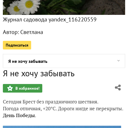
О гладиолусах
Журнал садовода yandex_116220559
Говорят: под Новый год...
Автор:
Светлана
Сентябрьский призопад
Подписаться
Как полопаешь, так и потопаешь
Я не хочу забывать
Я не хочу забывать
Подарок от Агриколы получен
В избранное!
Приглашаю на Масленицу!
Сегодня Брест без праздничного шествия.
Весну объявили
Погода отличная, +20°С. Дороги нигде не перекрыты.
День Победы
.
Февраль и гроза