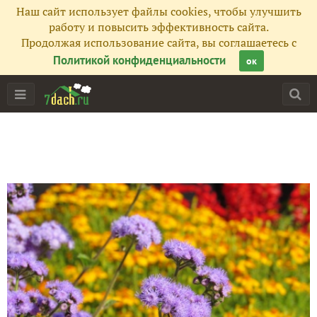
Подписчики
38
Наш сайт использует файлы cookies, чтобы улучшить
работу и повысить эффективность сайта.
Все публикации
47
Продолжая использование сайта, вы соглашаетесь с
Политикой конфиденциальности
ок
Фото
637
Сейчас обсуждают
Я ль на свете всех милее - Лизабокс покажет в деле!
Порадуйтесь за меня, порадуйтесь вместе со мной!
Приз от "Махеевъ" дома!
Замечательный подарок: вкусный и ароматный!