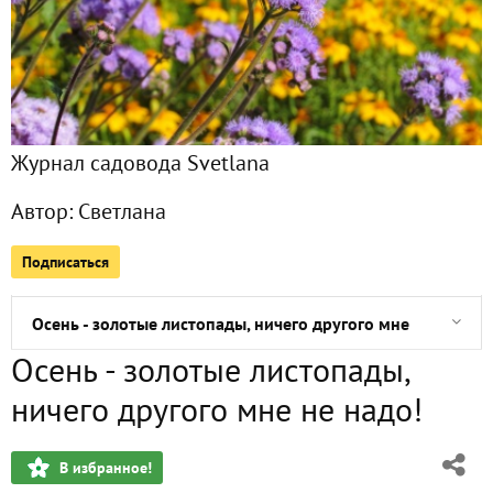
Приз за конкурс "Рецепты молодости и красоты" получен!
Долгожданный приз получен!
Прилетели свиристели, весь боярышник объели
Журнал садовода Svetlana
Посажу я авокадо! Что еще для счастья надо?
Автор:
Светлана
"Что-то пошло не так", или "Мой неудачный опыт выращи
Подписаться
"Ода яблоку", или "Любите ли вы яблоки так, как люблю их
Осень - золотые листопады, ничего другого мне не надо!
Осень - золотые листопады,
ничего другого мне не надо!
В избранное!