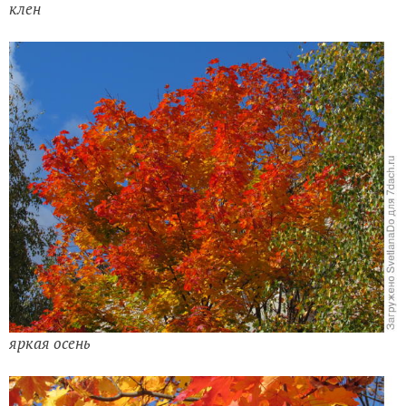
клен
яркая осень