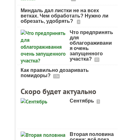
Миндаль дал листки не на всех
ветках. Чем обработать? Нужно ли
обрезать, удобрять?
4
Что предпринять
для
облагораживани
я очень
запущенного
участка?
83
Как правильно дозаривать
помидоры?
126
Скоро будет актуально
Сентябрь
3
Вторая половина
осени: всё пока