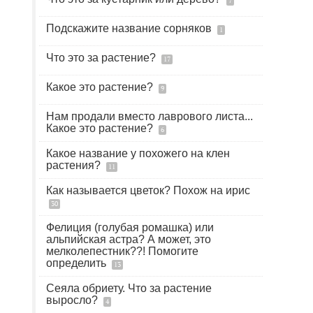
7
Подскажите название сорняков
1
Что это за растение?
17
Какое это растение?
9
Нам продали вместо лаврового листа...
Какое это растение?
6
Какое название у похожего на клен
растения?
11
Как называется цветок? Похож на ирис
30
Фелиция (голубая ромашка) или
альпийская астра? А может, это
мелколепестник??! Помогите
определить
13
Сеяла обриету. Что за растение
выросло?
4