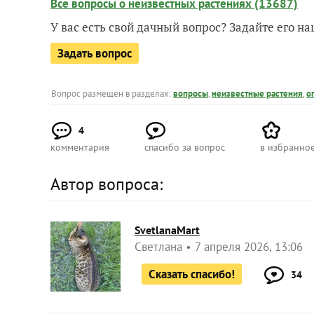
Все вопросы о неизвестных растениях (13687)
У вас есть свой дачный вопрос? Задайте его 
Задать вопрос
Вопрос размещен в разделах:
вопросы
,
неизвестные растения
,
о
4
комментария
спасибо за вопрос
в избранно
Автор вопроса:
SvetlanaMart
Светлана
7 апреля 2026, 13:06
Сказать спасибо!
34