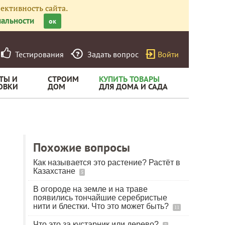
ективность сайта.
альности
ок
Тестирования
Задать вопрос
Войти
ТЫ И
СТРОИМ
КУПИТЬ ТОВАРЫ
ОВКИ
ДОМ
ДЛЯ ДОМА И САДА
Похожие вопросы
Как называется это растение? Растёт в
Казахстане
5
В огороде на земле и на траве
появились тончайшие серебристые
нити и блестки. Что это может быть?
11
Что это за кустарник или дерево?