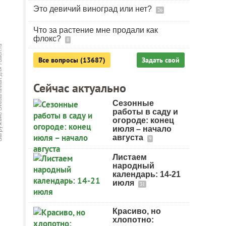
Это девичий виноград или нет?
26
Что за растение мне продали как
флокс?
8
Все вопросы (13687)
Задать свой
Сейчас актуально
Сезонные
работы в саду и
огороде: конец
июля – начало
августа
9
Листаем
народный
календарь: 14-21
июля
31
Красиво, но
хлопотно: