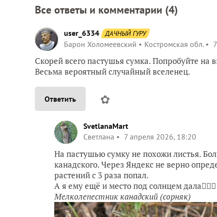
Все ответы и комментарии (
4
)
user_6334
ДАЧНЫЙ ГУРУ
Барон Холомеевский
Костромская обл.
7
Скорей всего пастушья сумка. Попробуйте на 
Весьма вероятный случайный вселенец.
✿
Ответить
SvetlanaMart
Светлана
7 апреля 2026, 18:20
На пастушью сумку не похожи листья. Бо
канадского. Через Яндекс не верно опред
растений с 3 раза попал.
А я ему ещё и место под солнцем дала🤦🏻‍
Мелколепестник канадский (сорняк)