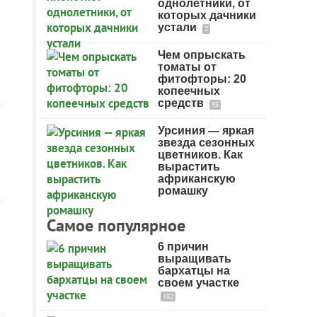
однолетники, от
которых дачники
устали
2
Чем опрыскать
томаты от
фитофторы: 20
копеечных
средств
95
Урсиния — яркая
звезда сезонных
цветников. Как
вырастить
африканскую
ромашку
Самое популярное
6 причин
выращивать
бархатцы на
своем участке
182