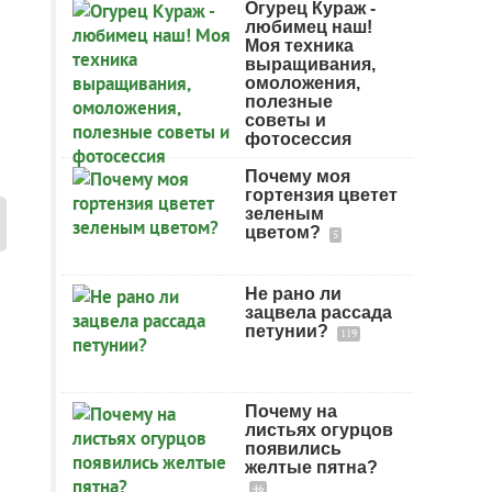
Огурец Кураж -
любимец наш!
Моя техника
выращивания,
омоложения,
полезные
советы и
фотосессия
Почему моя
гортензия цветет
зеленым
цветом?
5
Не рано ли
зацвела рассада
петунии?
119
Почему на
листьях огурцов
появились
желтые пятна?
46