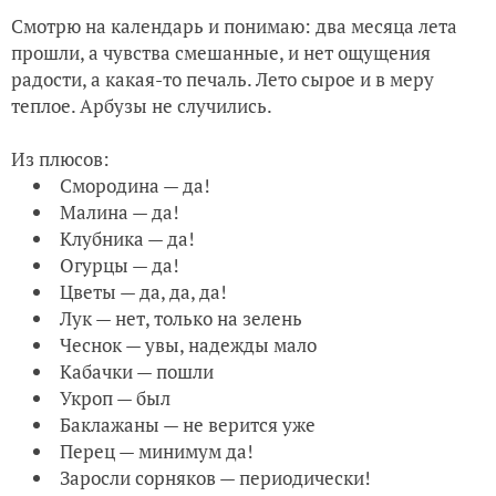
Смотрю на календарь и понимаю: два месяца лета
Сезон-2023. Заметка на полях: клумба кабачков
прошли, а чувства смешанные, и нет ощущения
радости, а какая-то печаль. Лето сырое и в меру
Сезон-2023. Перец фиолетовый. Удивленью нет предела
теплое. Арбузы не случились.
Из плюсов:
Смородина — да!
Малина — да!
Клубника — да!
Огурцы — да!
Цветы — да, да, да!
Лук — нет, только на зелень
Чеснок — увы, надежды мало
Кабачки — пошли
Укроп — был
Баклажаны — не верится уже
Перец — минимум да!
Заросли сорняков — периодически!