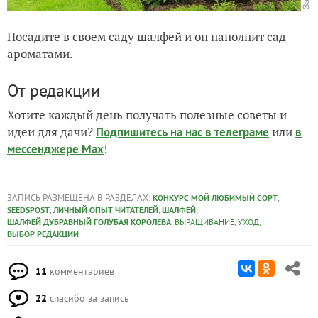
Посадите в своем саду шалфей и он наполнит сад
ароматами.
От редакции
Хотите каждый день получать полезные советы и
идеи для дачи?
или
Подпишитесь на нас
в телеграме
в
!
мессенджере Max
ЗАПИСЬ РАЗМЕЩЕНА В РАЗДЕЛАХ:
,
КОНКУРС МОЙ ЛЮБИМЫЙ СОРТ
,
,
,
SEEDSPOST
ЛИЧНЫЙ ОПЫТ ЧИТАТЕЛЕЙ
ШАЛФЕЙ
,
,
,
ШАЛФЕЙ ДУБРАВНЫЙ ГОЛУБАЯ КОРОЛЕВА
ВЫРАЩИВАНИЕ
УХОД
ВЫБОР РЕДАКЦИИ
11
комментариев
22
спасибо за запись