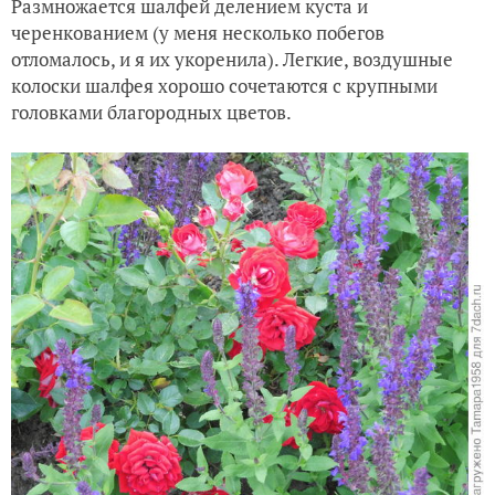
Размножается шалфей делением куста и
черенкованием (у меня несколько побегов
отломалось, и я их укоренила). Легкие, воздушные
колоски шалфея хорошо сочетаются с крупными
головками благородных цветов.