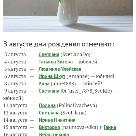
В августе дни рождения отмечают:
3 августа —
(SvetlanaDo)
Светлана
4 августа —
— юбилей!
Татьяна Зятева
5 августа —
Людмила Улейская
6 августа —
(Amanae) — юбилей!
Ирина Шкут
8 августа —
(annet888) — юбилей!
Анна
9 августа —
(user_7878_SveKle) —
Светлана Кл
юбилей!
11 августа —
(PolinaUvacheva)
Полина
12 августа —
(Svet_lana)
Светлана
14 августа —
Ирина Никитина
15 августа —
(naumova-vika) и
Виктория
Ганна
16 августа —
Вера Грекова