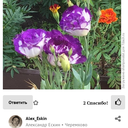
✿
Ответить
2
Спасибо!
Alex_Eskin
Александр Ескин
Черемхово