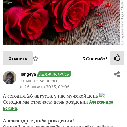
✿
Ответить
3
Спасибо!
Tangeya
АДМИНИСТРАТОР
Татьяна
Бендеры
26 августа 2023, 02:06
А сегодня,
26 августа
, у нас мужской день
)
Сегодня мы отмечаем день рождения
Александра
.
Ескина
Александр, с днём рождения!
От всей души желаю тебе удачи во всём, любви и