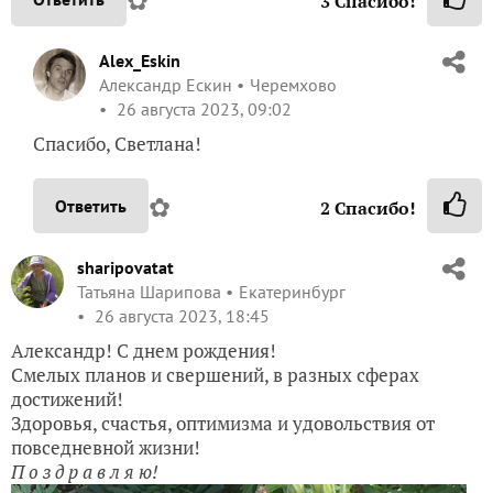
✿
3
Спасибо!
Alex_Eskin
Александр Ескин
Черемхово
26 августа 2023, 09:02
Спасибо, Светлана!
✿
Ответить
2
Спасибо!
sharipovatat
Татьяна Шарипова
Екатеринбург
26 августа 2023, 18:45
Александр! С днем рождения!
Смелых планов и свершений, в разных сферах
достижений!
Здоровья, счастья, оптимизма и удовольствия от
повседневной жизни!
П о з д р а в л я ю!