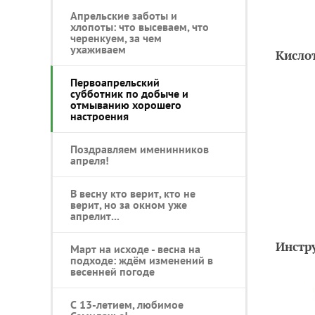
Апрельские заботы и
хлопоты: что высеваем, что
черенкуем, за чем
ухаживаем
Кисло
Первоапрельский
субботник по добыче и
отмыванию хорошего
настроения
Поздравляем именинников
апреля!
В весну кто верит, кто не
верит, но за окном уже
апрелит...
Инстр
Март на исходе - весна на
подходе: ждём изменений в
весенней погоде
С 13-летием, любимое