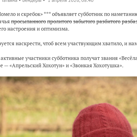
Татьяна
Бендеры
1 апреля 2026, 08:40
омело и скребок» *** объявляет субботник по наметани
ачья
просыпанного
пролитого
забытого
разбитого
разба
го настроения и оптимизма.
уется наскрести, чтоб всем участвующим хватило, и нам
активные участники субботника получат звания «Весёл
е — «Апрельский Хохотун» и «Звонкая Хохотушка».