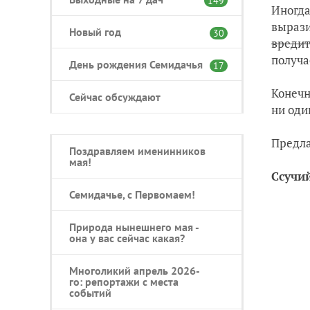
149
Иногда
вырази
Новый год
30
вредит
получа
День рождения Семидачья
17
Конечн
Сейчас обсуждают
ни оди
Предла
Поздравляем именинников
мая!
Ссучий
Семидачье, с Первомаем!
Природа нынешнего мая -
она у вас сейчас какая?
Многоликий апрель 2026-
го: репортажи с места
событий