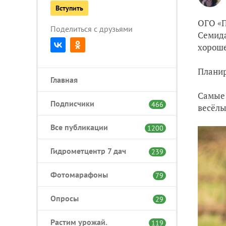
Вступить
ОГО «П
Поделиться с друзьями
Семид
хороше
Планир
Главная
Самые 
Подписчики
466
весёлы
Все публикации
1200
Гидрометцентр 7 дач
239
Фотомарафоны
79
Опросы
29
Растим урожай.
119