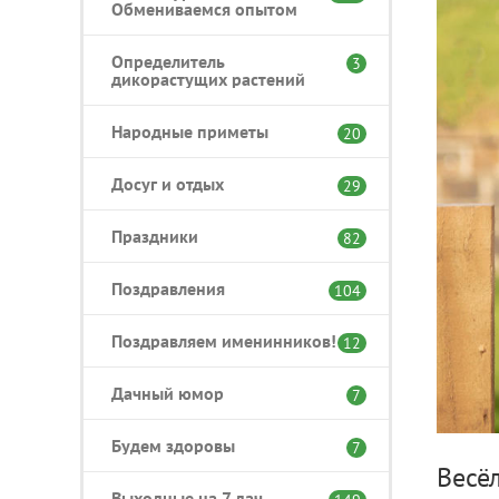
Обмениваемся опытом
Определитель
3
дикорастущих растений
Народные приметы
20
Досуг и отдых
29
Праздники
82
Поздравления
104
Поздравляем именинников!
12
Дачный юмор
7
Будем здоровы
7
Весё
Выходные на 7 дач