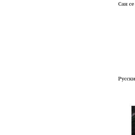
Сан се
Русск